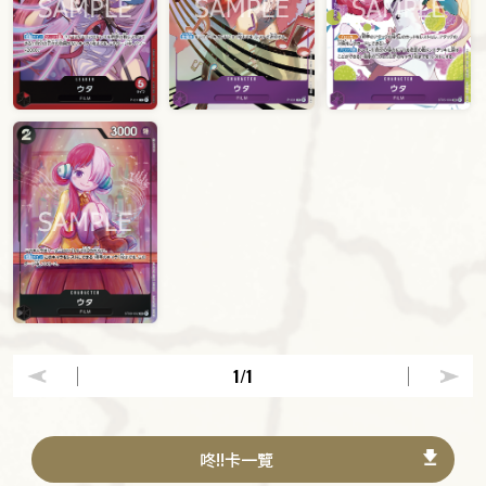
1
/1
咚!!卡一覽