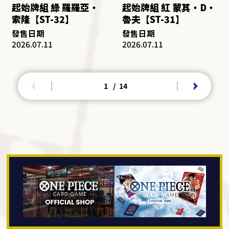
起始牌組 綠 羅羅亞・
起始牌組 紅 蒙其・D・
索隆【ST-32】
魯夫【ST-31】
發售日期
發售日期
2026.07.11
2026.07.11
1
/
14