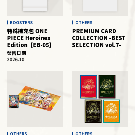
OTHER
BOOSTERS
OTHERS
特殊補充包 ONE
PREMIUM CARD
PIECE Heroines
COLLECTION -BEST
Edition【EB-05】
SELECTION vol.7-
發售日期
2026.10
OTHERS
OTHERS