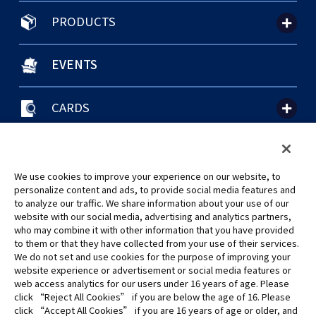
PRODUCTS
EVENTS
CARDS
聯絡我們
Cookie Settings
隱私權政策
GLOBAL ENTRANCE
We use cookies to improve your experience on our website, to
personalize content and ads, to provide social media features and
to analyze our traffic. We share information about your use of our
website with our social media, advertising and analytics partners,
who may combine it with other information that you have provided
to them or that they have collected from your use of their services.
©Eiichiro Oda/Shueisha
We do not set and use cookies for the purpose of improving your
©Eiichiro Oda/Shueisha, Toei Animation
website experience or advertisement or social media features or
web access analytics for our users under 16 years of age. Please
click “Reject All Cookies” if you are below the age of 16. Please
未經許可，禁止使用、複製或複印此網站上的任何圖片、文本或數據。
click “Accept All Cookies” if you are 16 years of age or older, and
產品正在開發中，此網站上的圖片可能與實際產品不同。