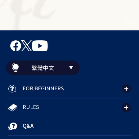
繁體中文
FOR BEGINNERS
RULES
Q&A