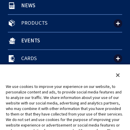
NEWS
PRODUCTS
EVENTS
CARDS
聯絡我們
Cookie Settings
隱私權政策
GLOBAL ENTRANCE
We use cookies to improve your experience on our website, to
personalize content and ads, to provide social media features and
to analyze our traffic. We share information about your use of our
website with our social media, advertising and analytics partners,
who may combine it with other information that you have provided
to them or that they have collected from your use of their services.
©Eiichiro Oda/Shueisha
We do not set and use cookies for the purpose of improving your
©Eiichiro Oda/Shueisha, Toei Animation
website experience or advertisement or social media features or