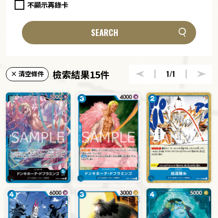
不顯示再錄卡
SEARCH
檢索結果15件
1
/1
× 清空條件