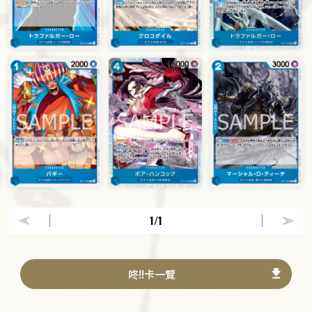
1
/1
咚!!卡一覽