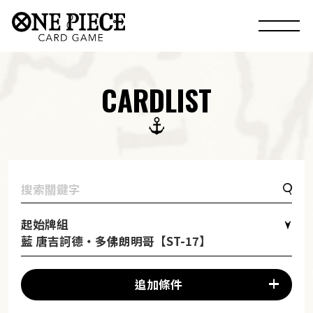
CARDLIST
起始牌組
藍 唐吉訶德・多佛朗明哥【ST-17】
追加條件