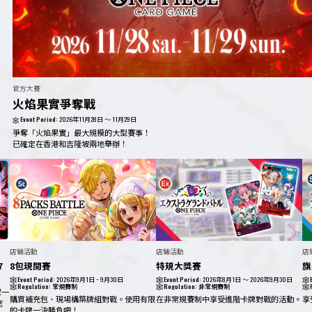
官方大賽
火焰果實爭奪戰
Event Period:
2026年11月28日 ～ 11月29日
爭奪「火焰果實」最大規模的大型賽事！
已確定在香港和吉隆坡兩地舉辦！
店鋪活動
店鋪活動
店
7
8包現開賽
特規大獎賽
旗
Event Period:
2026年9月1日 ~ 9月30日
Event Period:
2026年8月1日 ～ 2026年9月30日
Regulation:
常規賽制
Regulation:
非常規賽制
聚一
購買補充包、現場構築牌組對戰。使用有限
在非常規賽制中享受進階卡牌對戰的活動。
享
您
的卡牌一決勝負吧！