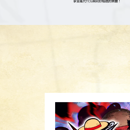
享受萬代TCG與同好相遇的樂趣！​