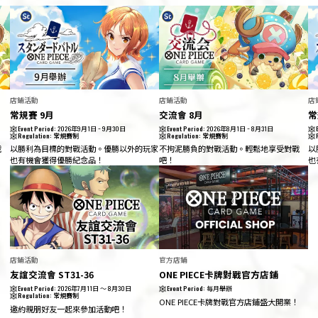
店鋪活動
店鋪活動
店
常規賽 9月
交流會 8月
常
Event Period:
2026年9月1日 ~ 9月30日
Event Period:
2026年8月1日 ~ 8月31日
Regulation:
常規賽制
Regulation:
常規賽制
戰
以勝利為目標的對戰活動。優勝以外的玩家
不拘泥勝負的對戰活動。輕鬆地享受對戰
以
也有機會獲得優勝紀念品！
吧！
也
店鋪活動
官方店鋪
友誼交流會 ST31-36
ONE PIECE卡牌對戰官方店鋪
Event Period:
2026年7月11日 ～ 8月30日
Event Period:
每月舉辦
Regulation:
常規賽制
ONE PIECE卡牌對戰官方店鋪盛大開業！
邀約親朋好友一起來參加活動吧！