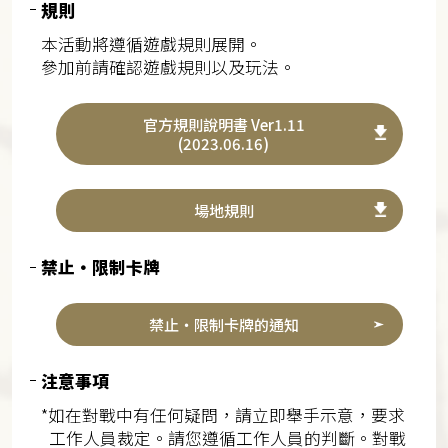
規則
本活動將遵循遊戲規則展開。
參加前請確認遊戲規則以及玩法。
官方規則說明書 Ver1.11
(2023.06.16)
場地規則
禁止・限制卡牌
禁止・限制卡牌的通知
注意事項
*如在對戰中有任何疑問，請立即舉手示意，要求
工作人員裁定。請您遵循工作人員的判斷。對戰