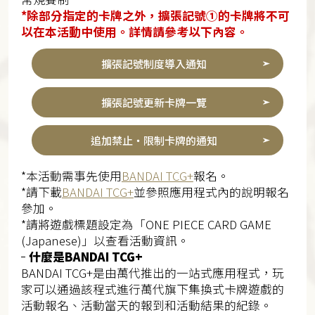
*除部分指定的卡牌之外，擴張記號①的卡牌將不可
以在本活動中使用。詳情請參考以下內容。
擴張記號制度導入通知
擴張記號更新卡牌一覽
追加禁止・限制卡牌的通知
*本活動需事先使用
BANDAI TCG+
報名。
*請下載
BANDAI TCG+
並參照應用程式內的說明報名
參加。
*請將遊戲標題設定為「ONE PIECE CARD GAME
(Japanese)」以查看活動資訊。
什麼是BANDAI TCG+
BANDAI TCG+是由萬代推出的一站式應用程式，玩
家可以通過該程式進行萬代旗下集換式卡牌遊戲的
活動報名、活動當天的報到和活動結果的紀錄。