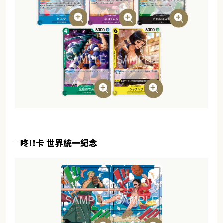
咚!!卡 世界統一紀念