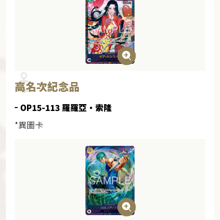
高名次紀念品
OP15-113 羅羅亞・索隆
*異圖卡