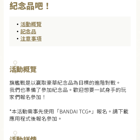
紀念品吧！
・
活動概覽
・
記念品
・
注意事項
活動概覽
旗艦戰是以贏取豪華紀念品為目標的進階對戰。
我們也準備了參加紀念品。歡迎想要一試身手的玩
家們報名參加！
*本活動需事先使用「BANDAI TCG+」報名。請下載
應用程式後報名參加。
活動詳情