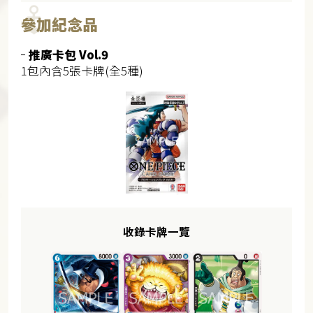
參加紀念品
推廣卡包 Vol.9
1包內含5張卡牌(全5種)
收錄卡牌一覽