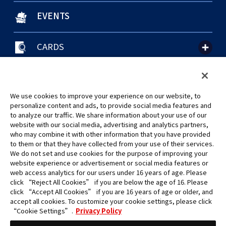
EVENTS
CARDS
聯絡我們
Cookie Settings
隱私權政策
GLOBAL ENTRANCE
We use cookies to improve your experience on our website, to
personalize content and ads, to provide social media features and
to analyze our traffic. We share information about your use of our
website with our social media, advertising and analytics partners,
who may combine it with other information that you have provided
to them or that they have collected from your use of their services.
©Eiichiro Oda/Shueisha
We do not set and use cookies for the purpose of improving your
©Eiichiro Oda/Shueisha, Toei Animation
website experience or advertisement or social media features or
web access analytics for our users under 16 years of age. Please
click “Reject All Cookies” if you are below the age of 16. Please
未經許可，禁止使用、複製或複印此網站上的任何圖片、文本或數據。
click “Accept All Cookies” if you are 16 years of age or older, and
產品正在開發中，此網站上的圖片可能與實際產品不同。
accept all cookies. To customize your cookie settings, please click
*Apple、蘋果的logo為Apple Inc.於美國和其他國家地區所註冊之商標。
“Cookie Settings”.
Privacy Policy
App Store為Apple Inc.之服務商標。