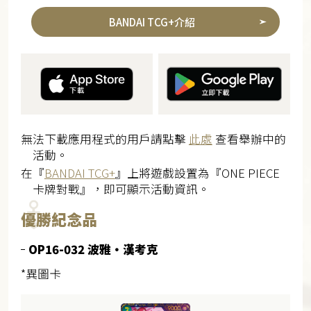
BANDAI TCG+介紹
無法下載應用程式的用戶請點擊
此處
查看舉辦中的
活動。
在『
BANDAI TCG+
』上將遊戲設置為『ONE PIECE
卡牌對戰』，即可顯示活動資訊。
優勝紀念品
OP16-032 波雅・漢考克
*異圖卡