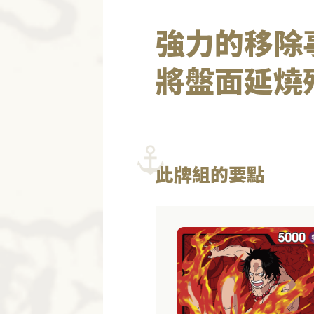
強力的移除
將盤面延燒
此牌組的要點