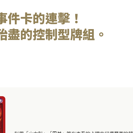
事件卡的連擊！
殆盡的控制型牌組。