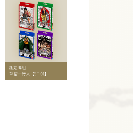
起始牌組
草帽一行人
【ST-01】