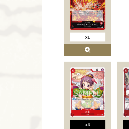
x1
x4