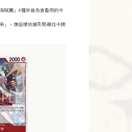
 白鬍子海賊團」4種來做為查看用的卡
帝」，像這樣依據形勢尋找卡牌