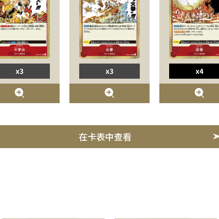
x3
x3
x4
在卡表中查看