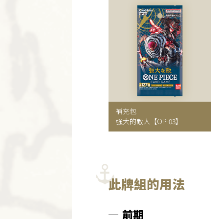
補充包
強大的敵人
【OP-03】
此牌組的用法
前期