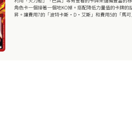
利用「火力船」「巴其」等有查看的卡牌來儲備豐富的移
角色卡一個接著一個地KO掉。搭配降低力量值的卡牌的
昇。讓費用7的「波特卡斯・D・艾斯」和費用5的「馬