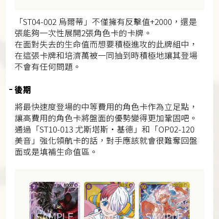
「ST04-002 烏爾蒂」不僅擁有反擊值+2000，還是
張能夠一次性展開2張角色卡的卡牌。
在面對失去的生命值而想要積極進攻的此牌組中，
在這張卡牌和培濟萬被一同抽到時積極地讓其登場
不會有任何問題。
後期
將最快速度登場的中等費用的角色卡作為立足點，
讓高費用的角色卡將盤面的優勢變得更加鞏固吧。
通過「ST10-013 尤斯塔斯・基德」和「OP02-120
美音」強化領航卡的話，對手應該就會很難奪回盤
面或是填補生命值區。