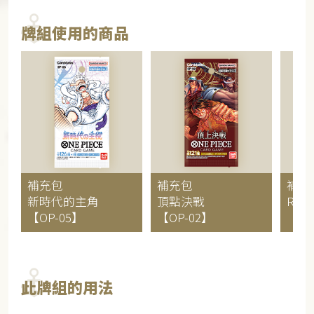
牌組使用的商品
補充包
補充包
補充
新時代的主角
頂點決戰
ROM
【OP-05】
【OP-02】
【OP
此牌組的用法