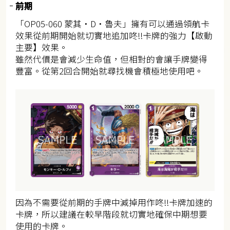
前期
「OP05-060 蒙其・D・魯夫」擁有可以通過領航卡
效果從前期開始就切實地追加咚!!卡牌的強力【啟動
主要】效果。
雖然代價是會減少生命值，但相對的會讓手牌變得
豐富。從第2回合開始就尋找機會積極地使用吧。
因為不需要從前期的手牌中減掉用作咚!!卡牌加速的
卡牌，所以建議在較早階段就切實地確保中期想要
使用的卡牌。