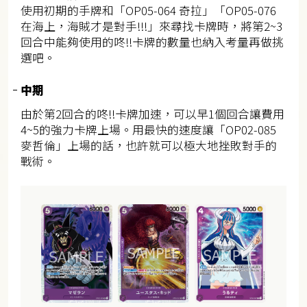
使用初期的手牌和「OP05-064 奇拉」「OP05-076
在海上，海賊才是對手!!!」來尋找卡牌時，將第2~3
回合中能夠使用的咚!!卡牌的數量也納入考量再做挑
選吧。
中期
由於第2回合的咚!!卡牌加速，可以早1個回合讓費用
4~5的強力卡牌上場。用最快的速度讓「OP02-085
麥哲倫」上場的話，也許就可以極大地挫敗對手的
戰術。