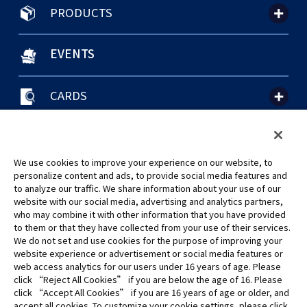
PRODUCTS
EVENTS
CARDS
聯絡我們
Cookie Settings
隱私權政策
GLOBAL ENTRANCE
We use cookies to improve your experience on our website, to
personalize content and ads, to provide social media features and
to analyze our traffic. We share information about your use of our
website with our social media, advertising and analytics partners,
who may combine it with other information that you have provided
to them or that they have collected from your use of their services.
©Eiichiro Oda/Shueisha
We do not set and use cookies for the purpose of improving your
©Eiichiro Oda/Shueisha, Toei Animation
website experience or advertisement or social media features or
web access analytics for our users under 16 years of age. Please
click “Reject All Cookies” if you are below the age of 16. Please
未經許可，禁止使用、複製或複印此網站上的任何圖片、文本或數據。
click “Accept All Cookies” if you are 16 years of age or older, and
產品正在開發中，此網站上的圖片可能與實際產品不同。
accept all cookies. To customize your cookie settings, please click