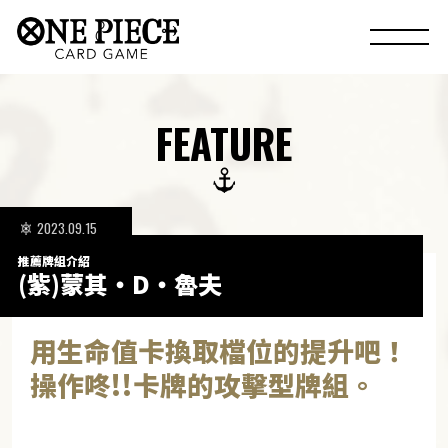
FEATURE
2023.09.15
推薦牌組介紹
(紫)蒙其・D・魯夫
用生命值卡換取檔位的提升吧！
操作咚!!卡牌的攻擊型牌組。