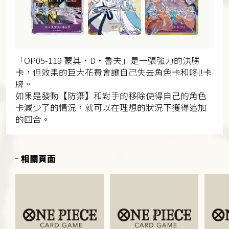
「OP05-119 蒙其・D・魯夫」是一張強力的決勝
卡，但效果的巨大花費會讓自己失去角色卡和咚!!卡
牌。
如果是發動【防禦】和對手的移除使得自己的角色
卡減少了的情況，就可以在理想的狀況下獲得追加
的回合。
相關頁面