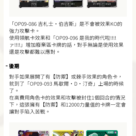
「OP09-086 吉札士・伯吉斯」是不會被效果KO的
強力攻擊卡。
使用領航卡效果和「OP09-096 是我的時代啦!!!!
ァ!!!!」增加廢棄區卡牌的話，對手無論是使用效果
還是攻擊都難以應對。
後期
對手如果展開了有【防禦】或棘手效果的角色卡，
就到了「OP09-093 馬歇爾・D・汀奇」上場的時候
了。
在高費用角色卡的效果和攻擊被封住1個回合的情況
下，這張擁有【防禦】和12000力量值的卡牌一定會
讓對手陷入苦戰。