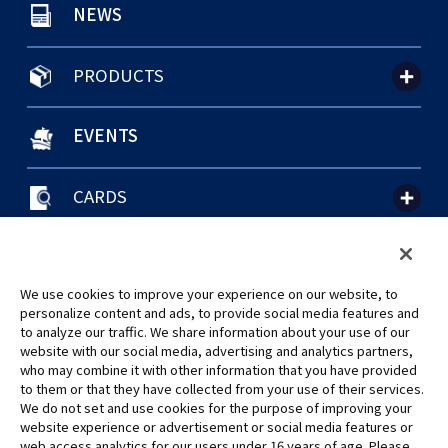
NEWS
PRODUCTS
EVENTS
CARDS
聯絡我們
Cookie Settings
隱私權政策
GLOBAL ENTRANCE
We use cookies to improve your experience on our website, to
personalize content and ads, to provide social media features and
to analyze our traffic. We share information about your use of our
website with our social media, advertising and analytics partners,
who may combine it with other information that you have provided
to them or that they have collected from your use of their services.
©Eiichiro Oda/Shueisha
We do not set and use cookies for the purpose of improving your
©Eiichiro Oda/Shueisha, Toei Animation
website experience or advertisement or social media features or
web access analytics for our users under 16 years of age. Please