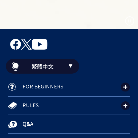
繁體中文
FOR BEGINNERS
RULES
Q&A