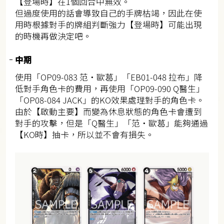
【登場時】在1個回合中無效。
但過度使用的話會導致自己的手牌枯竭，因此在使
用時根據對手的牌組判斷強力【登場時】可能出現
的時機再做決定吧。
中期
使用「OP09-083 范・歐葛」「EB01-048 拉布」降
低對手角色卡的費用，再使用「OP09-090 Q醫生」
「OP08-084 JACK」的KO效果處理對手的角色卡。
由於【啟動主要】而變為休息狀態的角色卡會遭到
對手的攻擊，但是「Q醫生」「范・歐葛」能夠通過
【KO時】抽卡，所以並不會有損失。