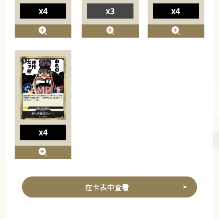
x4
x3
x4
x4
在卡表中查看