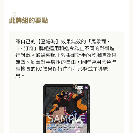
此牌組的要點
讓自己的【登場時】效果無效的「馬歇爾・
D・汀奇」牌組運用和迄今為止不同的戰術進
行對戰。通過領航卡效果讓對手的登場時效果
無效、剝奪對手牌組的自由，同時運用黑色牌
組擅長的KO效果保持住有利形勢並主導戰
局。