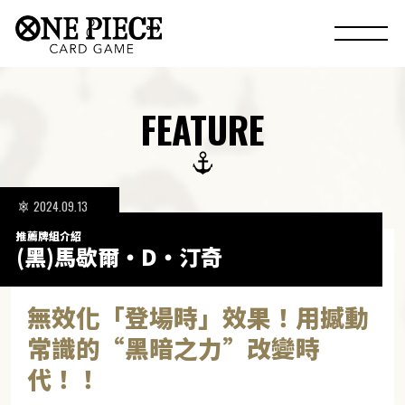
FEATURE
2024.09.13
推薦牌組介紹
(黑)馬歇爾・D・汀奇
無效化「登場時」效果！用撼動
常識的“黑暗之力”改變時
代！！