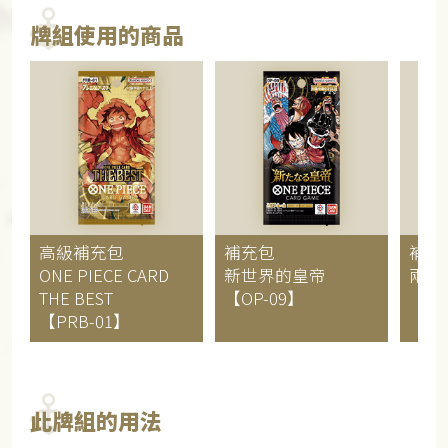
牌組使用的商品
高級補充包
補充包
補充
ONE PIECE CARD
新世界的皇帝
兩位
THE BEST
【OP-09】
【OP
【PRB-01】
此牌組的用法