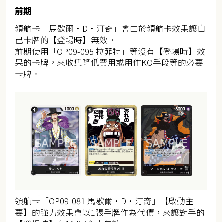
前期
領航卡「馬歇爾・D・汀奇」會由於領航卡效果讓自
己卡牌的【登場時】無效。
前期使用「OP09-095 拉菲特」等沒有【登場時】效
果的卡牌，來收集降低費用或用作KO手段等的必要
卡牌。
領航卡「OP09-081 馬歇爾・D・汀奇」【啟動主
要】的強力效果會以1張手牌作為代價，來讓對手的