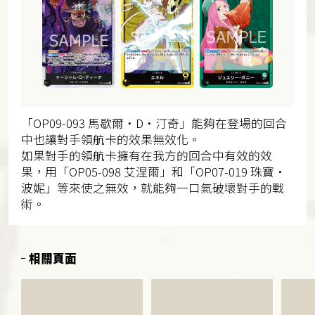
「OP09-093 馬歇爾・D・汀奇」能夠在登場的回合
中也讓對手領航卡的效果無效化。
如果對手的領航卡擁有在我方的回合中有效的效
果，用「OP05-098 艾涅爾」和「OP07-019 珠寶・
波妮」等來使之無效，就能夠一口氣破壞對手的戰
術。
相關頁面