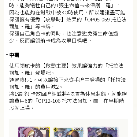
時，能夠犧牲自己的1張生命值卡來保護「羅」。
因為也能夠在對戰中被KO時使用，所以建議盡可能
保護擁有優秀【攻擊時】效果的「OP05-069 托拉法
爾加・羅」等卡牌。
保護自己角色卡的同時，也注意避免讓生命值過
少、反而讓領航卡成為攻擊目標吧。
中期
使用領航卡的【啟動主要】效果讓強力的「托拉法
爾加・羅」登場吧。
通過咚!!-1，可以讓接下來從手牌中登場的「托拉法
爾加・羅」的費用減2。
將1張咚!!卡放回牌組並將4張置為休息狀態，就能夠
讓費用6的「OP12-106 托拉法爾加・羅」在早期階
段就上場。