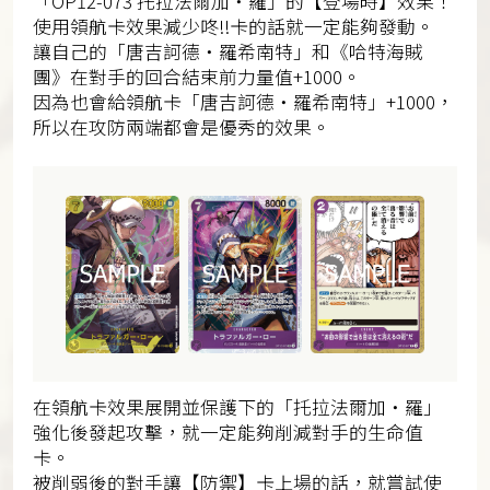
「OP12-073 托拉法爾加・羅」的【登場時】效果！
使用領航卡效果減少咚!!卡的話就一定能夠發動。
讓自己的「唐吉訶德・羅希南特」和《哈特海賊
團》在對手的回合結束前力量值+1000。
因為也會給領航卡「唐吉訶德・羅希南特」+1000，
所以在攻防兩端都會是優秀的效果。
在領航卡效果展開並保護下的「托拉法爾加・羅」
強化後發起攻擊，就一定能夠削減對手的生命值
卡。
被削弱後的對手讓【防禦】卡上場的話，就嘗試使