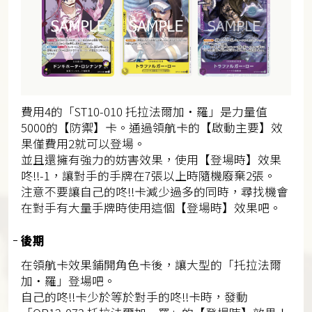
費用4的「ST10-010 托拉法爾加・羅」是力量值
5000的【防禦】卡。通過領航卡的【啟動主要】效
果僅費用2就可以登場。
並且還擁有強力的妨害效果，使用【登場時】效果
咚!!-1，讓對手的手牌在7張以上時隨機廢棄2張。
注意不要讓自己的咚!!卡減少過多的同時，尋找機會
在對手有大量手牌時使用這個【登場時】效果吧。
後期
在領航卡效果鋪開角色卡後，讓大型的「托拉法爾
加・羅」登場吧。
自己的咚!!卡少於等於對手的咚!!卡時，發動