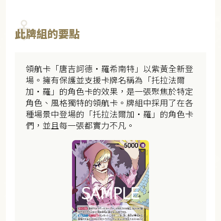
此牌組的要點
領航卡「唐吉訶德・羅希南特」以紫黃全新登
場。擁有保護並支援卡牌名稱為「托拉法爾
加・羅」的角色卡的效果，是一張聚焦於特定
角色、風格獨特的領航卡。牌組中採用了在各
種場景中登場的「托拉法爾加・羅」的角色卡
們，並且每一張都實力不凡。