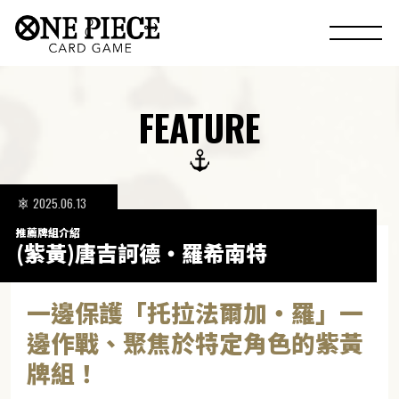
FEATURE
2025.06.13
推薦牌組介紹
(紫黃)唐吉訶德・羅希南特
一邊保護「托拉法爾加・羅」一
邊作戰、聚焦於特定角色的紫黃
牌組！