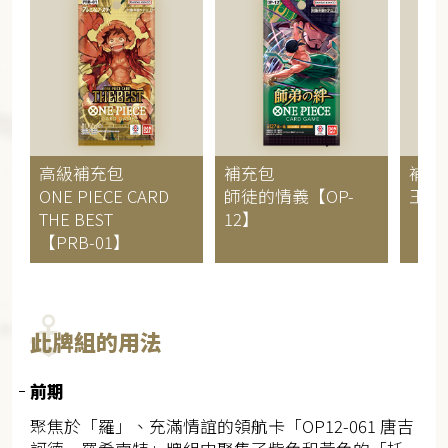
高級補充包
補充包
補充
ONE PIECE CARD
師徒的情義【OP-
王族
THE BEST
12】
【OP
【PRB-01】
此牌組的用法
前期
聚焦於「羅」、充滿情誼的領航卡「OP12-061 唐吉