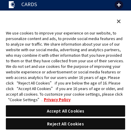
CARDS
聯絡我們
Cookie Settings
隱私權政策
GLOBAL ENTRANCE
We use cookies to improve your experience on our website, to
personalize content and ads, to provide social media features and
to analyze our traffic. We share information about your use of our
website with our social media, advertising and analytics partners,
who may combine it with other information that you have provided
to them or that they have collected from your use of their services.
©Eiichiro Oda/Shueisha
We do not set and use cookies for the purpose of improving your
©Eiichiro Oda/Shueisha, Toei Animation
website experience or advertisement or social media features or
web access analytics for our users under 16 years of age. Please
click “Reject All Cookies” if you are below the age of 16. Please
未經許可，禁止使用、複製或複印此網站上的任何圖片、文本或數據。
click “Accept All Cookies” if you are 16 years of age or older, and
產品正在開發中，此網站上的圖片可能與實際產品不同。
accept all cookies. To customize your cookie settings, please click
*Apple、蘋果的logo為Apple Inc.於美國和其他國家地區所註冊之商標。
“Cookie Settings”.
Privacy Policy
App Store為Apple Inc.之服務商標。
*Google play和Google play的logo為Google LLC之註冊商標。
Accept All Cookies
Reject All Cookies