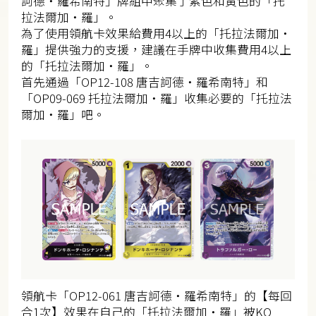
訶德・羅希南特」牌組中聚集了紫色和黃色的「托
拉法爾加・羅」。
為了使用領航卡效果給費用4以上的「托拉法爾加・
羅」提供強力的支援，建議在手牌中收集費用4以上
的「托拉法爾加・羅」。
首先通過「OP12-108 唐吉訶德・羅希南特」和
「OP09-069 托拉法爾加・羅」收集必要的「托拉法
爾加・羅」吧。
領航卡「OP12-061 唐吉訶德・羅希南特」的【每回
合1次】效果在自己的「托拉法爾加・羅」被KO