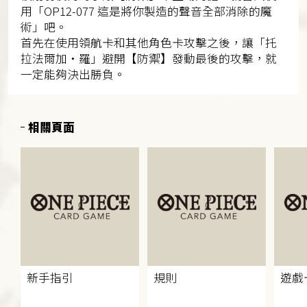
用「OP12-077 這是將你製造的聲音全部消除的魔
術」吧。
首先在使用領航卡和其他角色卡攻擊之後，讓「托
拉法爾加・羅」避開【防禦】發動最後的攻擊，就
一定能夠決出勝負。
相關頁面
新手指引
規則
遊戲