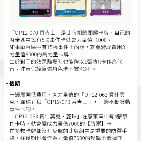
「OP12-070 香吉士」是此牌組的關鍵卡牌，自己的
廢棄區中每有5張事件卡就會力量值+1000。
如果廢棄區中有15張事件卡的話，就會變成費用3、
力量值8000的高力量卡牌。
由於對手的效果離場時也能夠以1張咚!!卡作為代
替。注意保護這張角色卡不被KO吧。
後期
一邊展開低費用、高力量值的「OP12-063 賓什莫
克・麗珠」和「OP12-070 香吉士」，一邊不斷發動
事件卡吧。
「OP12-063 賓什莫克・麗珠」在廢棄區中有4張事
件卡時，就會變成力量值7000的【防禦】卡。
在多數卡牌都沒有反擊的此牌組中是重要的防禦手
段。在後期也會作為力量值7000的攻擊卡發揮作