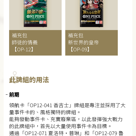
補充包
補充包
師徒的情義
新世界的皇帝
【OP-12】
【OP-09】
此牌組的用法
前期
領航卡「OP12-041 香吉士」牌組是專注並採用了大
量事件卡的、風格獨特的牌組。
能夠發動事件卡、充實廢棄區，以此發揮強大戰力
的此牌組中，首先以大量使用事件卡為目標。
通過「OP12-071 夏洛特・普琳」和「OP12-079 魯