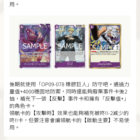
用。
後期就使用「OP09-078 橡膠巨人」防守吧。通過力
量值+4000穩固地防禦，同時還能夠廢棄事件卡後2
抽，補充下一張【反擊】事件卡和擁有「反擊值+」
的角色卡。
領航卡的【攻擊時】效果也能夠補充被咚!!-2減少的
咚!!卡，但要注意會讓領航卡的【啟動主要】不易使
用。