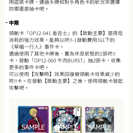
用這張卡牌，通過手牌和對手角色卡的狀況來選擇
防禦還是抽卡吧。
中期
領航卡「OP12-041 香吉士」的【啟動主要】是降低
消耗的強力效果，能夠以咚!!-1發動費用3以下的
《草帽一行人》事件卡。
通過使用了其他卡牌後、置為休息狀態的1張咚!!
卡，發動「OP12-060 牛肉BURST」抽2張卡，收集
更多的事件卡吧。
可以使用【攻擊時】效果回復被領航卡效果減少的
咚!!卡。在發動【啟動主要】之後，使用領航卡發起
攻擊吧。