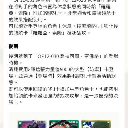
在將對手的角色卡置為休息狀態的同時給「羅羅
亞・索隆」附加3張咚!!卡，非常適合和這張領航卡
的效果搭配使用。
可以讓對手登場的角色卡休息，接著讓咚!!卡強化後
的領航卡「羅羅亞・索隆」發起猛攻。
後期
後期就到了「OP12-030 喬拉可爾・密佛格」的登場
時機。
消耗費用8讓這張力量值8000的大型【防禦】卡登
場，並通過【登場時】效果將4張咚!!卡置為活動狀
態。
既可以使用回復的咚!!卡追加中型角色卡，也能夠附
加給領航卡來發起強力的2次攻擊，是一張優秀的決
勝卡。