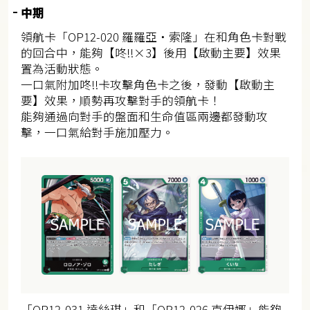
中期
領航卡「OP12-020 羅羅亞・索隆」在和角色卡對戰
的回合中，能夠【咚!!×3】後用【啟動主要】效果
置為活動狀態。
一口氣附加咚!!卡攻擊角色卡之後，發動【啟動主
要】效果，順勢再攻擊對手的領航卡！
能夠通過向對手的盤面和生命值區兩邊都發動攻
擊，一口氣給對手施加壓力。
「OP12-031 達絲琪」和「OP12-026 克伊娜」能夠