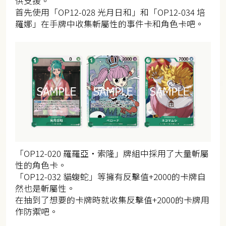
供支援。
首先使用「OP12-028 光月日和」和「OP12-034 培
羅娜」在手牌中收集斬屬性的事件卡和角色卡吧。
「OP12-020 羅羅亞・索隆」牌組中採用了大量斬屬
性的角色卡。
「OP12-032 貓蝮蛇」等擁有反擊值+2000的卡牌自
然也是斬屬性。
在抽到了想要的卡牌時就收集反擊值+2000的卡牌用
作防禦吧。