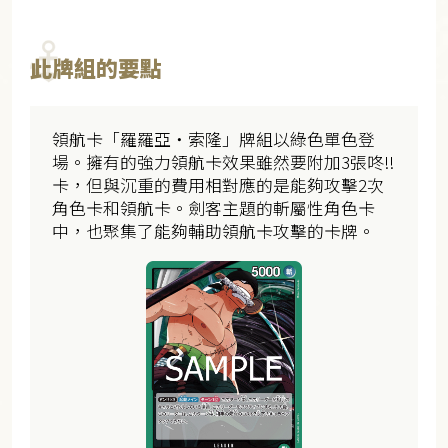
此牌組的要點
領航卡「羅羅亞・索隆」牌組以綠色單色登
場。擁有的強力領航卡效果雖然要附加3張咚!!
卡，但與沉重的費用相對應的是能夠攻擊2次
角色卡和領航卡。劍客主題的斬屬性角色卡
中，也聚集了能夠輔助領航卡攻擊的卡牌。