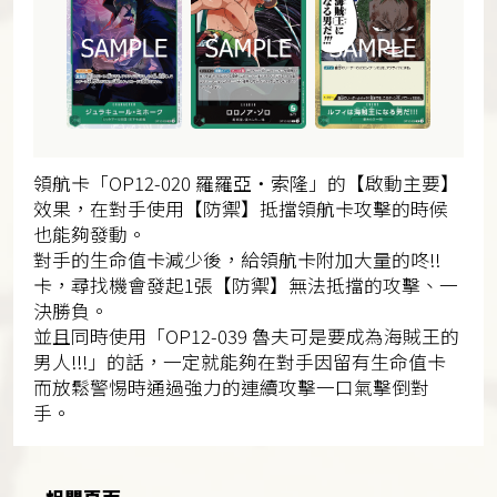
領航卡「OP12-020 羅羅亞・索隆」的【啟動主要】
效果，在對手使用【防禦】抵擋領航卡攻擊的時候
也能夠發動。
對手的生命值卡減少後，給領航卡附加大量的咚!!
卡，尋找機會發起1張【防禦】無法抵擋的攻擊、一
決勝負。
並且同時使用「OP12-039 魯夫可是要成為海賊王的
男人!!!」的話，一定就能夠在對手因留有生命值卡
而放鬆警惕時通過強力的連續攻擊一口氣擊倒對
手。