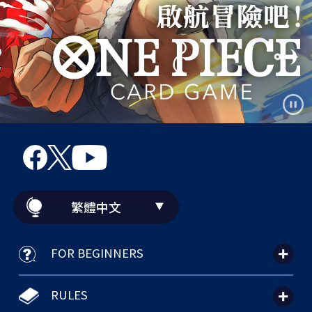
繁體中文
FOR BEGINNERS
RULES