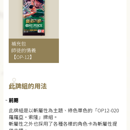
補充包
師徒的情義
【OP-12】
此牌組的用法
前期
此牌組是以斬屬性為主題、綠色單色的「OP12-020
羅羅亞・索隆」牌組。
斬屬性之外也採用了各種各樣的角色卡為斬屬性提