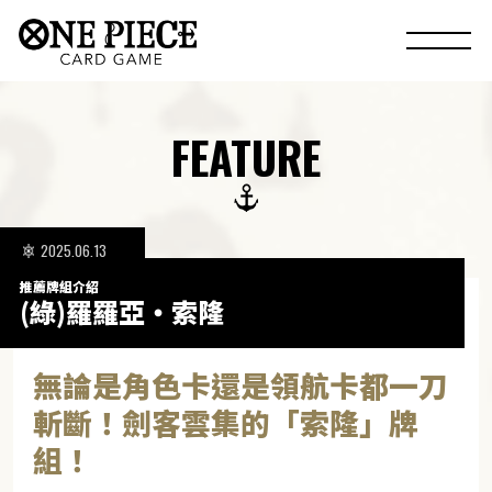
FEATURE
2025.06.13
推薦牌組介紹
(綠)羅羅亞・索隆
無論是角色卡還是領航卡都一刀
斬斷！劍客雲集的「索隆」牌
組！