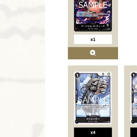
x1
x4