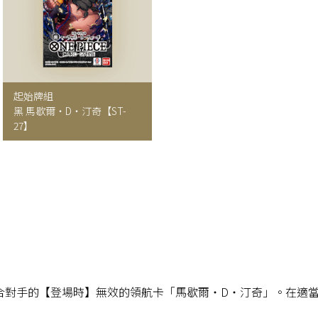
起始牌組
黑 馬歇爾・D・汀奇【ST-
27】
合對手的【登場時】無效的領航卡「馬歇爾・D・汀奇」。在適