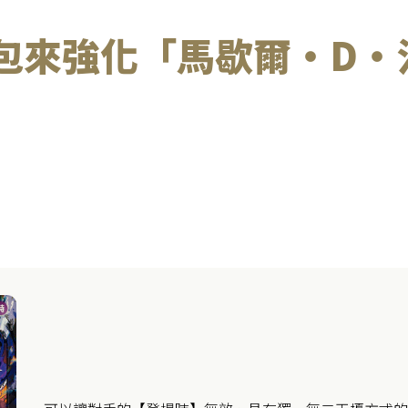
包來強化「馬歇爾・D・