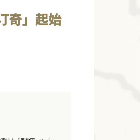
汀奇」起始