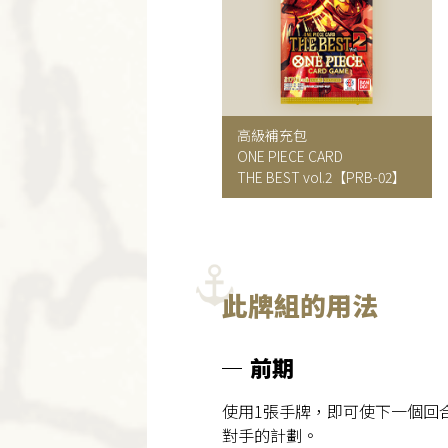
高級補充包
ONE PIECE CARD
THE BEST vol.2【PRB-02】
此牌組的用法
前期
使用1張手牌，即可使下一個回
對手的計劃。