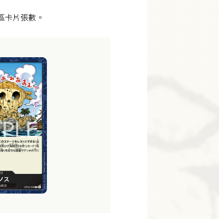
棄區卡片張數。