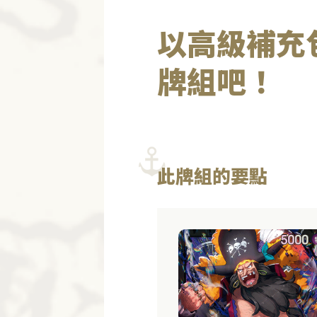
以高級補充
牌組吧！
此牌組的要點