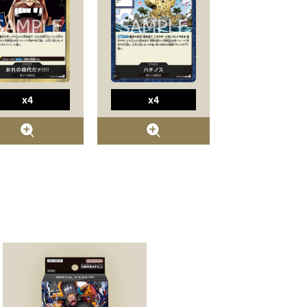
x4
x4