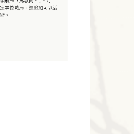
領航卡「馬歇爾・D・汀
定掌控戰局。還追加可以活
術。