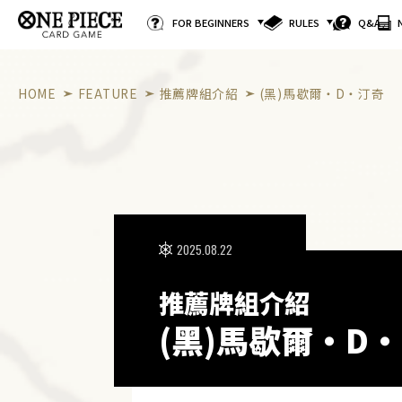
FOR BEGINNERS
RULES
Q&A
HOME
FEATURE
推薦牌組介紹
(黑)馬歇爾・D・汀奇
2025.08.22
推薦牌組介紹
(黑)馬歇爾・D