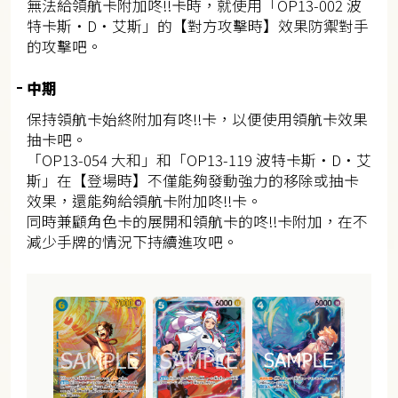
無法給領航卡附加咚!!卡時，就使用「OP13-002 波
特卡斯・D・艾斯」的【對方攻擊時】效果防禦對手
的攻擊吧。
中期
保持領航卡始終附加有咚!!卡，以便使用領航卡效果
抽卡吧。
「OP13-054 大和」和「OP13-119 波特卡斯・D・艾
斯」在【登場時】不僅能夠發動強力的移除或抽卡
效果，還能夠給領航卡附加咚!!卡。
同時兼顧角色卡的展開和領航卡的咚!!卡附加，在不
減少手牌的情況下持續進攻吧。