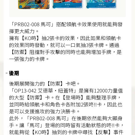
「PRB02-008 馬可」搭配領航卡效果使用就能夠發
揮更大威力。
擁有【KO時】抽2張卡的效果，因此如果和領航卡
的效果同時發動，就可以一口氣抽3張卡牌。通過
【防禦】阻擋對手攻擊的同時也能夠增加手牌，是
一張強力的卡牌。
後期
後期展開強力的【防禦】卡吧。
「OP13-042 艾德華・紐蓋特」是擁有12000力量值
的大型【防禦】卡。在【登場時】能夠整理手牌，
並同時給領航卡和角色卡各附加2張咚!!卡，因此也
是可以支援進攻的強力決勝卡。
此外，「PRB02-008 馬可」在後期依然能夠大顯身
手。讓「馬可」登場的同時留有活動狀態的咚!!卡，
就能夠從【KO時】抽到的卡牌中尋找【反擊】事件