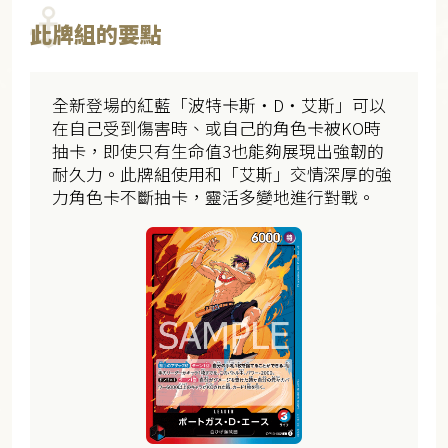
此牌組的要點
全新登場的紅藍「波特卡斯・D・艾斯」可以
在自己受到傷害時、或自己的角色卡被KO時
抽卡，即使只有生命值3也能夠展現出強韌的
耐久力。此牌組使用和「艾斯」交情深厚的強
力角色卡不斷抽卡，靈活多變地進行對戰。