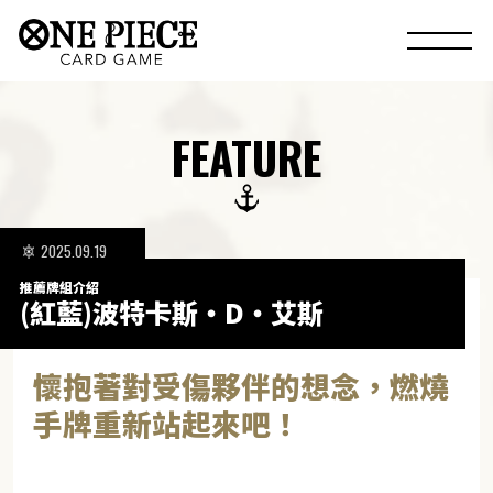
FEATURE
2025.09.19
推薦牌組介紹
(紅藍)波特卡斯・D・艾斯
懷抱著對受傷夥伴的想念，燃燒
手牌重新站起來吧！