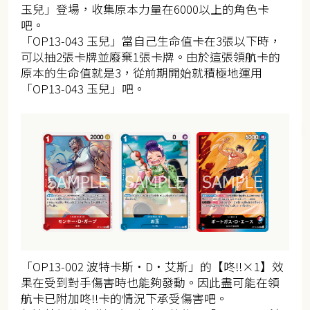
玉兒」登場，收集原本力量在6000以上的角色卡
吧。
「OP13-043 玉兒」當自己生命值卡在3張以下時，
可以抽2張卡牌並廢棄1張卡牌。由於這張領航卡的
原本的生命值就是3，從前期開始就積極地運用
「OP13-043 玉兒」吧。
「OP13-002 波特卡斯・D・艾斯」的【咚‼×1】效
果在受到對手傷害時也能夠發動。因此盡可能在領
航卡已附加咚!!卡的情況下承受傷害吧。