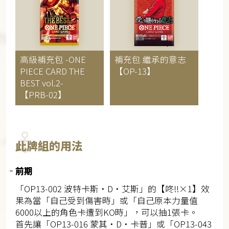
高級補充包
-ONE
補充包
繼承的意志
PIECE CARD THE
【OP-13】
BEST vol.2-
【PRB-02】
此牌組的用法
前期
「OP13-002 波特卡斯・D・艾斯」的【咚‼×1】效
果為當「自己受到傷害時」或「自己原本力量值
6000以上的角色卡遭到KO時」，可以抽1張卡。
首先讓「OP13-016 蒙其・D・卡普」或「OP13-043