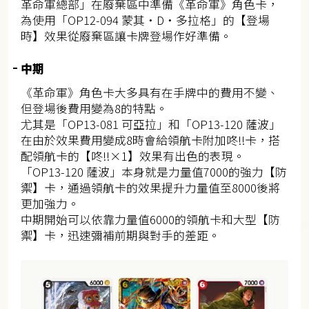
革命軍總部」在廢棄區中準備《革命軍》角色卡，
為使用「OP12-094 蒙其・D・多拉格」的【登場
時】效果從廢棄區讓卡牌登場作好準備。
中期
《革命軍》角色卡大多具有在手牌中的費用不變、
但登場後費用變為8的特點。
尤其是「OP13-081 可亞拉」和「OP13-120 薩波」
在由於效果費用變成8時會給領航卡附加咚!!卡，搭
配領航卡的【咚‼×1】效果有出色的表現。
「OP13-120 薩波」本身就是力量值7000的強力【防
禦】卡，通過領航卡的效果提升力量值至8000後將
更加強力。
中期開始可以依靠力量值6000的領航卡和大型【防
禦】卡，迅速彌補前期與對手的差距。