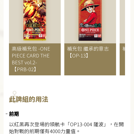
高級補充包
-ONE
補充包
繼承的意志
補充
PIECE CARD THE
【OP-13】
【OP
BEST vol.2-
【PRB-02】
此牌組的用法
前期
以紅黑再次登場的領航卡「OP13-004 薩波」，在開
始對戰的前期僅有4000力量值。