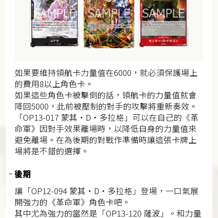
如果要維持領航卡力量值在6000，就必須保護場上
的費用8以上角色卡。
如果這些角色卡被擊倒的話，領航卡的力量值就會
降回5000，此前被壓制的對手的攻擊將重新奏效。
「OP13-017 蒙其・D・多拉格」可以在自己的《革
命軍》因對手效果離場時，以降低自身的力量值來
避免離場。在為後期的對戰作準備時讓這張卡牌上
場將是不錯的選擇。
後期
讓「OP12-094 蒙其・D・多拉格」登場，一口氣展
開強力的《革命軍》角色卡吧。
其中尤為強力的當然是「OP13-120 薩波」。和力量