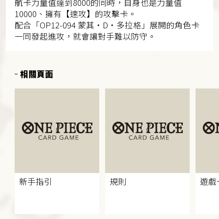
航卡力量值達到8000的同時，自身也是力量值
10000、擁有【速攻】的攻擊卡。
配合「OP12-094 蒙其・D・多拉格」展開的角色卡
一同發起進攻，就會讓對手難以防守。
相關頁面
新手指引
規則
遊戲