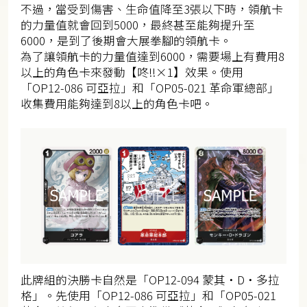
不過，當受到傷害、生命值降至3張以下時，領航卡
的力量值就會回到5000，最終甚至能夠提升至
6000，是到了後期會大展拳腳的領航卡。
為了讓領航卡的力量值達到6000，需要場上有費用8
以上的角色卡來發動【咚‼×1】效果。使用
「OP12-086 可亞拉」和「OP05-021 革命軍總部」
收集費用能夠達到8以上的角色卡吧。
此牌組的決勝卡自然是「OP12-094 蒙其・D・多拉
格」。先使用「OP12-086 可亞拉」和「OP05-021