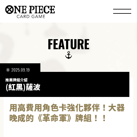
FEATURE
2025.09.19
推薦牌組介紹
(紅黑)薩波
用高費用角色卡強化夥伴！大器
晚成的《革命軍》牌組！！