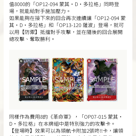
值8000的「OP12-094 蒙其・D・多拉格」同時登
場，就能給對手施加壓力。
如果能夠在接下來的回合再次連續讓「OP12-094 蒙
其・D・多拉格」和「OP13-120 薩波」登場，就可
以用【防禦】抵擋對手攻擊，並在隨後的回合展開
總攻擊、奪取勝利。
同樣作為費用8的《革命軍》，「OP07-015 蒙其・
D・多拉格」在本牌組中是特別強力的攻擊卡。
【登場時】效果可以為領航卡附加2張咚!!卡，讓領