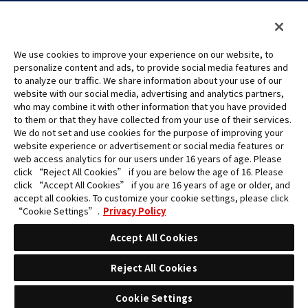
聯絡我們
Cookie Settings
隱私權政策
GLOBAL ENTRANCE
We use cookies to improve your experience on our website, to
personalize content and ads, to provide social media features and
to analyze our traffic. We share information about your use of our
website with our social media, advertising and analytics partners,
who may combine it with other information that you have provided
to them or that they have collected from your use of their services.
©Eiichiro Oda/Shueisha
We do not set and use cookies for the purpose of improving your
©Eiichiro Oda/Shueisha, Toei Animation
website experience or advertisement or social media features or
web access analytics for our users under 16 years of age. Please
click “Reject All Cookies” if you are below the age of 16. Please
未經許可，禁止使用、複製或複印此網站上的任何圖片、文本或數據。
click “Accept All Cookies” if you are 16 years of age or older, and
產品正在開發中，此網站上的圖片可能與實際產品不同。
accept all cookies. To customize your cookie settings, please click
*Apple、蘋果的logo為Apple Inc.於美國和其他國家地區所註冊之商標。
“Cookie Settings”.
Privacy Policy
App Store為Apple Inc.之服務商標。
*Google play和Google play的logo為Google LLC之註冊商標。
Accept All Cookies
Reject All Cookies
Cookie Settings