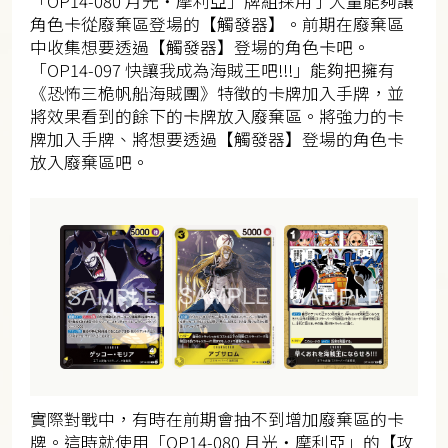
「OP14-080 月光・摩利亞」牌組採用了大量能夠讓
角色卡從廢棄區登場的【觸發器】。前期在廢棄區
中收集想要透過【觸發器】登場的角色卡吧。
「OP14-097 快讓我成為海賊王吧!!!」能夠把擁有
《恐怖三桅帆船海賊團》特徵的卡牌加入手牌，並
將效果看到的餘下的卡牌放入廢棄區。將強力的卡
牌加入手牌、將想要透過【觸發器】登場的角色卡
放入廢棄區吧。
實際對戰中，有時在前期會抽不到增加廢棄區的卡
牌。這時就使用「OP14-080 月光・摩利亞」的【攻