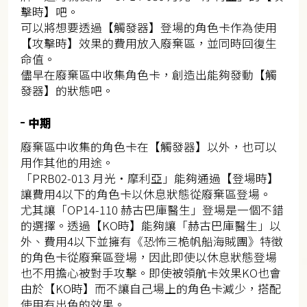
擊時】吧。
可以將想要透過【觸發器】登場的角色卡作為使用
【攻擊時】效果的費用放入廢棄區，並同時回復生
命值。
儘早在廢棄區中收集角色卡，創造出能夠發動【觸
發器】的狀態吧。
中期
廢棄區中收集的角色卡在【觸發器】以外，也可以
用作其他的用途。
「PRB02-013 月光・摩利亞」能夠通過【登場時】
讓費用4以下的角色卡以休息狀態從廢棄區登場。
尤其讓「OP14-110 赫古巴庫醫生」登場是一個不錯
的選擇。透過【KO時】能夠讓「赫古巴庫醫生」以
外、費用4以下並擁有《恐怖三桅帆船海賊團》特徵
的角色卡從廢棄區登場，因此即使以休息狀態登場
也不用擔心被對手攻擊。即使被領航卡效果KO也會
由於【KO時】而不讓自己場上的角色卡減少，搭配
使用有出色的效果。