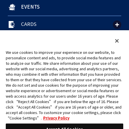
EVENTS
CARDS
聯絡我們
Cookie Settings
隱私權政策
GLOBAL ENTRANCE
We use cookies to improve your experience on our website, to
personalize content and ads, to provide social media features and
to analyze our traffic. We share information about your use of our
website with our social media, advertising and analytics partners,
who may combine it with other information that you have provided
to them or that they have collected from your use of their services.
©Eiichiro Oda/Shueisha
We do not set and use cookies for the purpose of improving your
©Eiichiro Oda/Shueisha, Toei Animation
website experience or advertisement or social media features or
web access analytics for our users under 16 years of age. Please
click “Reject All Cookies” if you are below the age of 16. Please
未經許可，禁止使用、複製或複印此網站上的任何圖片、文本或數據。
click “Accept All Cookies” if you are 16 years of age or older, and
產品正在開發中，此網站上的圖片可能與實際產品不同。
accept all cookies. To customize your cookie settings, please click
*Apple、蘋果的logo為Apple Inc.於美國和其他國家地區所註冊之商標。
“Cookie Settings”.
Privacy Policy
App Store為Apple Inc.之服務商標。
*Google play和Google play的logo為Google LLC之註冊商標。