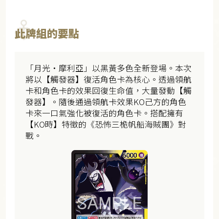
此牌組的要點
「月光・摩利亞」以黑黃多色全新登場。本次
將以【觸發器】復活角色卡為核心。透過領航
卡和角色卡的效果回復生命值，大量發動【觸
發器】。隨後通過領航卡效果KO己方的角色
卡來一口氣強化被復活的角色卡。搭配擁有
【KO時】特徵的《恐怖三桅帆船海賊團》對
戰。