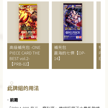
高級補充包
-ONE
補充包
特殊
PIECE CARD THE
蒼海的七傑【OP-
PIEC
BEST vol.2-
14】
Editi
【PRB-02】
此牌組的用法
前期