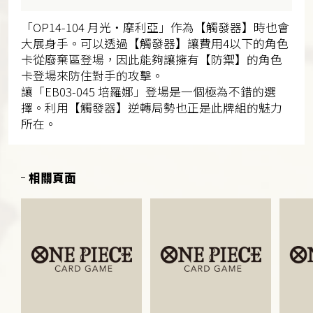
「OP14-104 月光・摩利亞」作為【觸發器】時也會
大展身手。可以透過【觸發器】讓費用4以下的角色
卡從廢棄區登場，因此能夠讓擁有【防禦】的角色
卡登場來防住對手的攻擊。
讓「EB03-045 培羅娜」登場是一個極為不錯的選
擇。利用【觸發器】逆轉局勢也正是此牌組的魅力
所在。
相關頁面