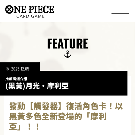
FEATURE
2025.12.05
推薦牌組介紹
(黑黃)月光・摩利亞
發動【觸發器】復活角色卡！以
黑黃多色全新登場的「摩利
亞」！！