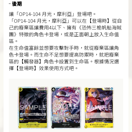
後期
讓「OP14-104 月光・摩利亞」登場吧。
「OP14-104 月光・摩利亞」可以在【登場時】從自
己的廢棄區讓費用4以下、擁有《恐怖三桅帆船海賊
團》特徵的角色卡登場，或是正面朝上放入生命值
區。
在生命值富餘並想要攻擊對手時，就從廢棄區讓角
色卡登場。而生命不足想要提高防禦時，就把廢棄
區的【觸發器】角色卡設置到生命區。根據情況選
擇【登場時】效果使用方式吧。