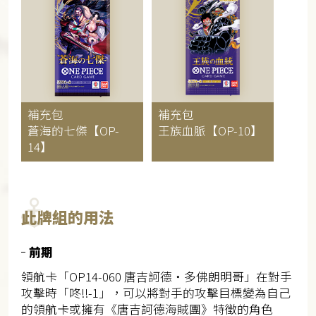
補充包
補充包
蒼海的七傑【OP-
王族血脈【OP-10】
14】
此牌組的用法
前期
領航卡「OP14-060 唐吉訶德・多佛朗明哥」在對手
攻擊時「咚‼-1」，可以將對手的攻擊目標變為自己
的領航卡或擁有《唐吉訶德海賊團》特徵的角色