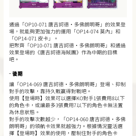
通過「OP10-071 唐吉訶德・多佛朗明哥」的效果登
場，就能夠更加強力的運用「OP14-074 莫內」和
「OP14-071 皮卡」。
把聚齊「OP10-071 唐吉訶德・多佛朗明哥」和通過
效果登場的《唐吉訶德海賊團》作為中期的目標
吧。
後期
讓「OP14-069 唐吉訶德・多佛朗明哥」登場、抑制
對手的攻擊，靠持久戰贏得對戰吧。
使用【登場時】效果可以選擇KO對手1張費用8以下
的角色卡，或讓最多3張費用7以下的角色卡無法置
為休息狀態。
對手的攻擊次數越少，「OP14-060 唐吉訶德・多佛
朗明哥」的領航卡效果就越強力。根據情況靈活選
擇【登場時】效果的使用，壓制住對手的角色卡