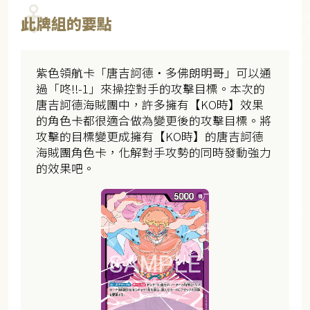
此牌組的要點
紫色領航卡「唐吉訶德・多佛朗明哥」可以通
過「咚‼-1」來操控對手的攻擊目標。本次的
唐吉訶德海賊團中，許多擁有【KO時】效果
的角色卡都很適合做為變更後的攻擊目標。將
攻擊的目標變更成擁有【KO時】的唐吉訶德
海賊團角色卡，化解對手攻勢的同時發動強力
的效果吧。