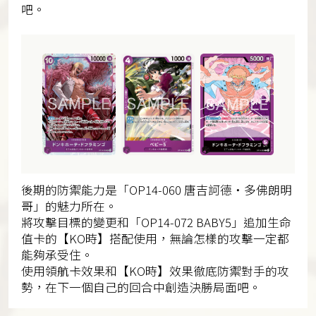
吧。
後期的防禦能力是「OP14-060 唐吉訶德・多佛朗明
哥」的魅力所在。
將攻擊目標的變更和「OP14-072 BABY5」追加生命
值卡的【KO時】搭配使用，無論怎樣的攻擊一定都
能夠承受住。
使用領航卡效果和【KO時】效果徹底防禦對手的攻
勢，在下一個自己的回合中創造決勝局面吧。