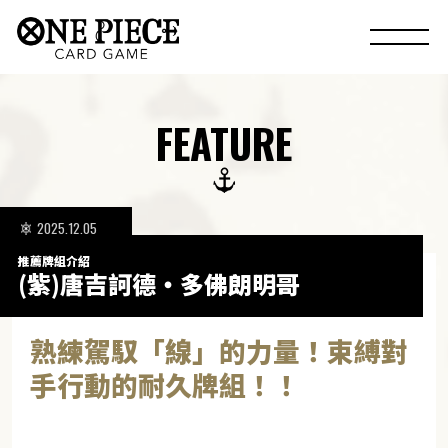
FEATURE
2025.12.05
推薦牌組介紹
(紫)唐吉訶德・多佛朗明哥
熟練駕馭「線」的力量！束縛對
手行動的耐久牌組！！