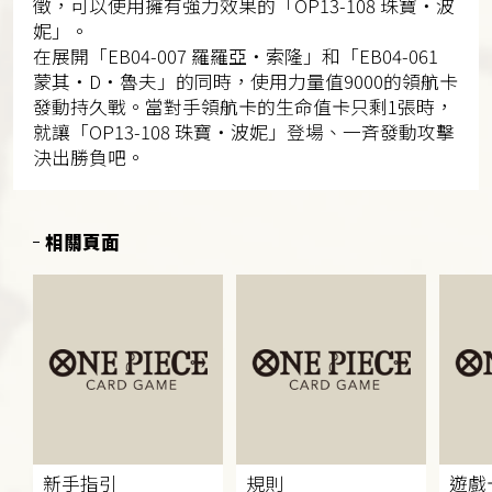
徵，可以使用擁有強力效果的「OP13-108 珠寶・波
妮」。
在展開「EB04-007 羅羅亞・索隆」和「EB04-061
蒙其・D・魯夫」的同時，使用力量值9000的領航卡
發動持久戰。當對手領航卡的生命值卡只剩1張時，
就讓「OP13-108 珠寶・波妮」登場、一斉發動攻擊
決出勝負吧。
相關頁面
新手指引
規則
遊戲