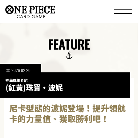
FEATURE
2026.02.20
推薦牌組介紹
(紅黃)珠寶・波妮
尼卡型態的波妮登場！提升領航
卡的力量值、獲取勝利吧！