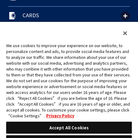
CARDS
聯絡我們
Cookie Settings
隱私權政策
GLOBAL ENTRANCE
We use cookies to improve your experience on our website, to
personalize content and ads, to provide social media features and
to analyze our traffic. We share information about your use of our
website with our social media, advertising and analytics partners,
who may combine it with other information that you have provided
to them or that they have collected from your use of their services.
©Eiichiro Oda/Shueisha
We do not set and use cookies for the purpose of improving your
©Eiichiro Oda/Shueisha, Toei Animation
website experience or advertisement or social media features or
web access analytics for our users under 16 years of age. Please
click “Reject All Cookies” if you are below the age of 16. Please
未經許可，禁止使用、複製或複印此網站上的任何圖片、文本或數據。
click “Accept All Cookies” if you are 16 years of age or older, and
產品正在開發中，此網站上的圖片可能與實際產品不同。
accept all cookies. To customize your cookie settings, please click
*Apple、蘋果的logo為Apple Inc.於美國和其他國家地區所註冊之商標。
“Cookie Settings”.
Privacy Policy
App Store為Apple Inc.之服務商標。
*Google play和Google play的logo為Google LLC之註冊商標。
Accept All Cookies