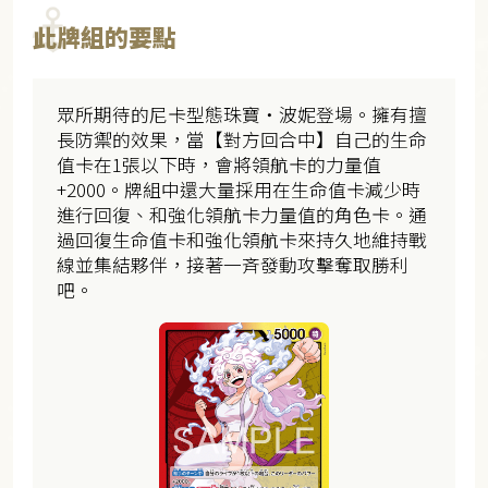
此牌組的要點
眾所期待的尼卡型態珠寶・波妮登場。擁有擅
長防禦的效果，當【對方回合中】自己的生命
值卡在1張以下時，會將領航卡的力量值
+2000。牌組中還大量採用在生命值卡減少時
進行回復、和強化領航卡力量值的角色卡。通
過回復生命值卡和強化領航卡來持久地維持戰
線並集結夥伴，接著一斉發動攻擊奪取勝利
吧。