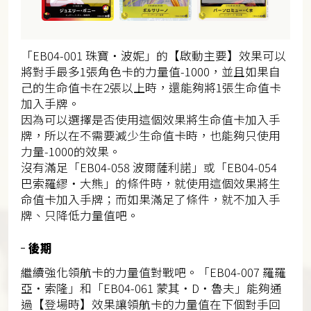
「EB04-001 珠寶・波妮」的【啟動主要】效果可以
將對手最多1張角色卡的力量值-1000，並且如果自
己的生命值卡在2張以上時，還能夠將1張生命值卡
加入手牌。
因為可以選擇是否使用這個效果將生命值卡加入手
牌，所以在不需要減少生命值卡時，也能夠只使用
力量-1000的效果。
沒有滿足「EB04-058 波爾薩利諾」或「EB04-054
巴索羅繆・大熊」的條件時，就使用這個效果將生
命值卡加入手牌；而如果滿足了條件，就不加入手
牌、只降低力量值吧。
後期
繼續強化領航卡的力量值對戰吧。「EB04-007 羅羅
亞・索隆」和「EB04-061 蒙其・D・魯夫」能夠通
過【登場時】效果讓領航卡的力量值在下個對手回