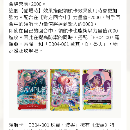
合結束前+2000。
這個【登場時】效果搭配領航卡效果使用時會更加
強力。配合在【對方回合中】力量值+2000，對手回
合中的領航卡力量值將達到驚人的9000。
即使在自己的回合中，領航卡也能夠以力量值7000
進攻。因此在提高防禦的同時，搭配「EB04-007 羅
羅亞・索隆」和「EB04-061 蒙其・D・魯夫」，穩
步發起攻擊吧。
領航卡「EB04-001 珠寶・波妮」擁有《蛋頭》特