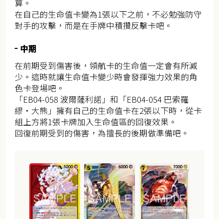
算。
在自己的生命值卡變為1張以下之前，不必勉強防守
對手的攻擊，而是在手牌中積攢反擊卡吧。
中期
在前期受到傷害後，領航卡的生命值一定會有所減
少。這時就讓生命值卡變少時會發揮強力效果的角
色卡登場吧。
「EB04-058 波爾薩利諾」和「EB04-054 巴索羅
繆・大熊」擁有自己的生命值卡在2張以下時，從卡
組上方將1張卡牌加入生命值區的回復效果。
回復前期受到的傷害，為擅長的後期做準備吧。