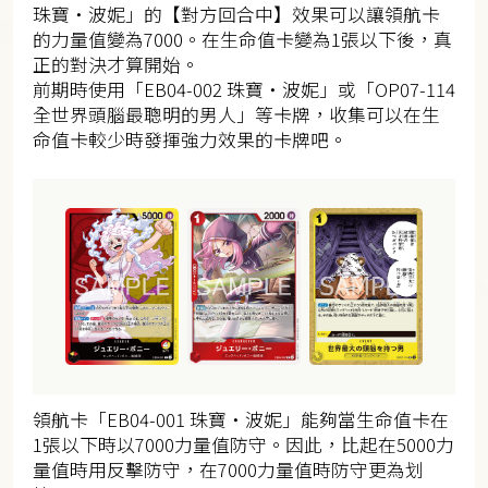
珠寶・波妮」的【對方回合中】效果可以讓領航卡
的力量值變為7000。在生命值卡變為1張以下後，真
正的對決才算開始。
前期時使用「EB04-002 珠寶・波妮」或「OP07-114
全世界頭腦最聰明的男人」等卡牌，收集可以在生
命值卡較少時發揮強力效果的卡牌吧。
領航卡「EB04-001 珠寶・波妮」能夠當生命值卡在
1張以下時以7000力量值防守。因此，比起在5000力
量值時用反擊防守，在7000力量值時防守更為划