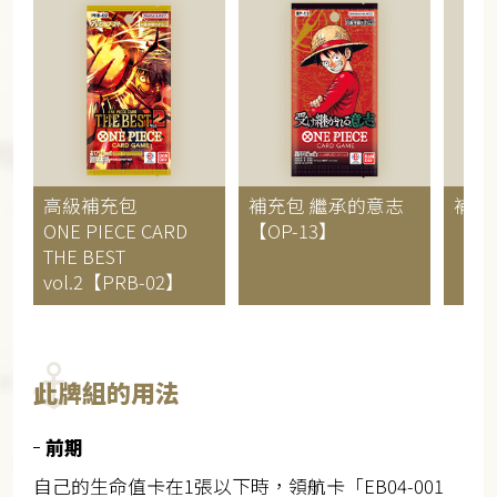
高級補充包
補充包
繼承的意志
補充
ONE PIECE CARD
【OP-13】
【OP
THE BEST
vol.2【PRB-02】
此牌組的用法
前期
自己的生命值卡在1張以下時，領航卡「EB04-001