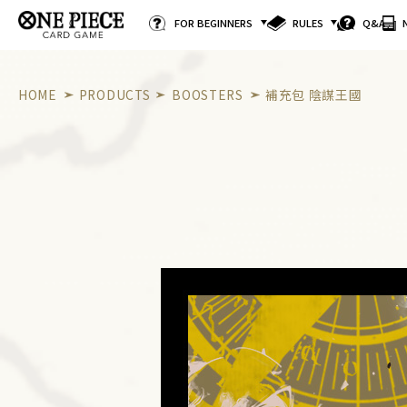
FOR BEGINNERS
RULES
Q&A
HOME
PRODUCTS
BOOSTERS
補充包 陰謀王國