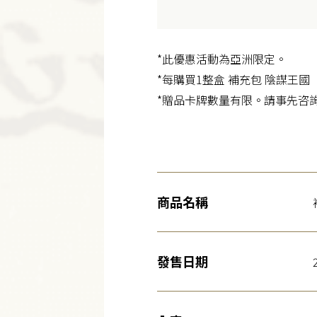
*此優惠活動為亞洲限定。
*每購買1整盒 補充包 陰謀王國
*贈品卡牌數量有限。請事先咨
商品名稱
發售日期