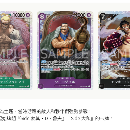
為主題，當時活躍的敵人和夥伴們強勢參戰！
牌組『Side 蒙其・D・魯夫』『Side 大和』的卡牌。