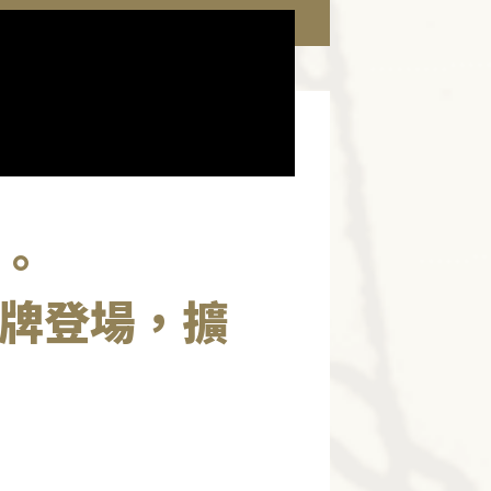
。
牌登場，擴