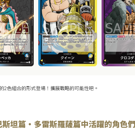
的2色組合的形式登場！擴展戰略的可能性吧。
巴斯坦篇・多雷斯羅薩篇中活躍的角色