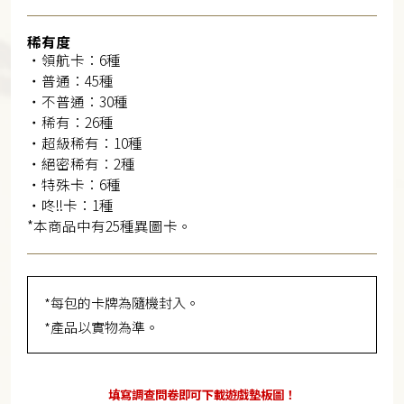
稀有度
・領航卡：6種
・普通：45種
・不普通：30種
・稀有：26種
・超級稀有：10種
・絕密稀有：2種
・特殊卡：6種
・咚!!卡：1種
*本商品中有25種異圖卡。
*每包的卡牌為隨機封入。
*產品以實物為準。
填寫調查問卷即可下載遊戲墊板圖！