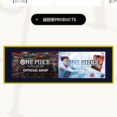
【ST-10】
【OP
返回至PRODUCTS