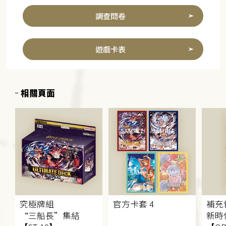
調查問卷
遊戲卡表
相關頁面
究極牌組
官方卡套 4
補充
“三船長”集結
新時