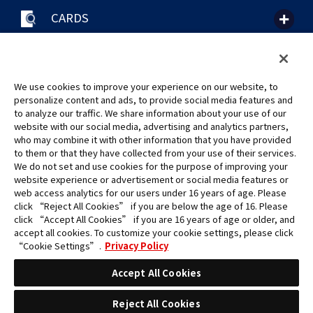
CARDS
聯絡我們
Cookie Settings
隱私權政策
GLOBAL ENTRANCE
We use cookies to improve your experience on our website, to
personalize content and ads, to provide social media features and
to analyze our traffic. We share information about your use of our
website with our social media, advertising and analytics partners,
who may combine it with other information that you have provided
to them or that they have collected from your use of their services.
©Eiichiro Oda/Shueisha
We do not set and use cookies for the purpose of improving your
©Eiichiro Oda/Shueisha, Toei Animation
website experience or advertisement or social media features or
web access analytics for our users under 16 years of age. Please
click “Reject All Cookies” if you are below the age of 16. Please
未經許可，禁止使用、複製或複印此網站上的任何圖片、文本或數據。
click “Accept All Cookies” if you are 16 years of age or older, and
產品正在開發中，此網站上的圖片可能與實際產品不同。
accept all cookies. To customize your cookie settings, please click
*Apple、蘋果的logo為Apple Inc.於美國和其他國家地區所註冊之商標。
“Cookie Settings”.
Privacy Policy
App Store為Apple Inc.之服務商標。
*Google play和Google play的logo為Google LLC之註冊商標。
Accept All Cookies
Reject All Cookies