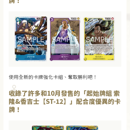
牌！
使用全新的卡牌強化卡組、奪取勝利吧！
收錄了許多和10月發售的「起始牌組 索
隆&香吉士【ST-12】」配合度優異的卡
牌！