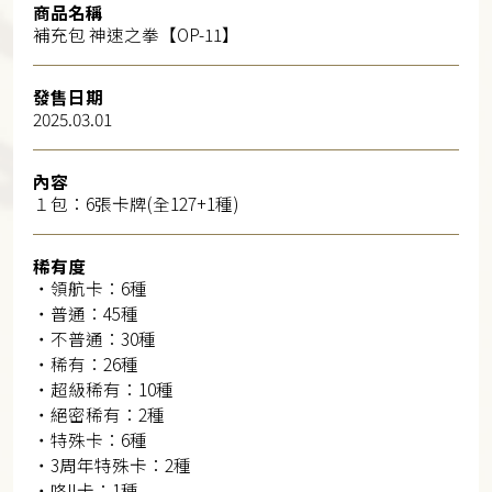
商品名稱
補充包 神速之拳【OP-11】
發售日期
2025.03.01
內容
１包：6張卡牌(全127+1種)
稀有度
・領航卡：6種
・普通：45種
・不普通：30種
・稀有：26種
・超級稀有：10種
・絕密稀有：2種
・特殊卡：6種
・3周年特殊卡：2種
・咚!!卡：1種