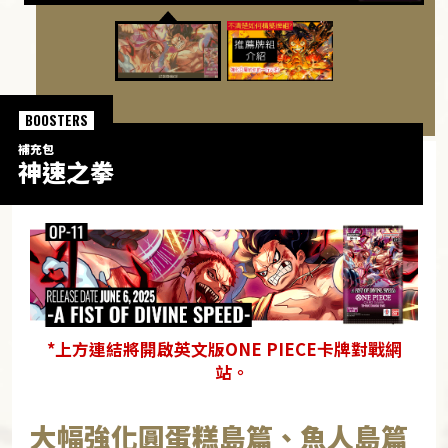
BOOSTERS
補充包
神速之拳
*上方連結將開啟英文版ONE PIECE卡牌對戰網
站。
大幅強化圓蛋糕島篇、魚人島篇