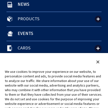
NEWS
PRODUCTS
EVENTS
CARDS
聯絡我們
Cookie Settings
隱私權政策
GLOBAL ENTRANCE
We use cookies to improve your experience on our website, to
personalize content and ads, to provide social media features and
to analyze our traffic. We share information about your use of our
website with our social media, advertising and analytics partners,
who may combine it with other information that you have provided
to them or that they have collected from your use of their services.
©Eiichiro Oda/Shueisha
We do not set and use cookies for the purpose of improving your
©Eiichiro Oda/Shueisha, Toei Animation
website experience or advertisement or social media features or