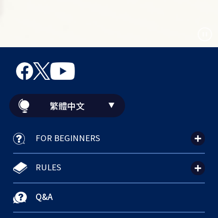
繁體中文
FOR BEGINNERS
RULES
Q&A