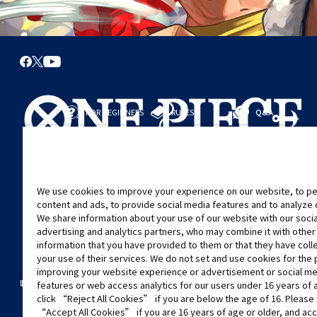
FOR BEGINNERS
RULES
Q&A
從這裡開始
規則
進行對戰
遊戲指引
We use cookies to improve your experience on our website, to pe
content and ads, to provide social media features and to analyze ou
We share information about your use of our website with our soci
advertising and analytics partners, who may combine it with other
information that you have provided to them or that they have col
your use of their services. We do not set and use cookies for the
improving your website experience or advertisement or social m
©Eiichiro Oda/Shueisha
©Eiichiro Oda/Shueisha, Toei Animation
聯絡我們
Cookie Settings
隱私權政策
GLOBAL ENTRANCE
features or web access analytics for our users under 16 years of 
click “Reject All Cookies” if you are below the age of 16. Please 
“Accept All Cookies” if you are 16 years of age or older, and acc
未經許可，禁止使用、複製或複印此網站上的任何圖片、文本或數據。