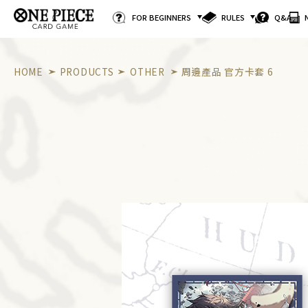
FOR BEGINNERS
RULES
Q&A
HOME
PRODUCTS
OTHER
周邊產品 官方卡套 6