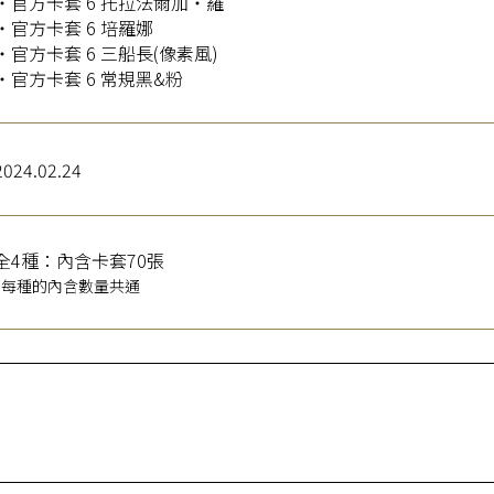
・官方卡套 6 托拉法爾加・羅
・官方卡套 6 培羅娜
・官方卡套 6 三船長(像素風)
・官方卡套 6 常規黑&粉
2024.02.24
全4種：內含卡套70張
*每種的內含數量共通