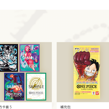
方卡套 5
補充包