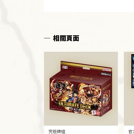
相關頁面
究極牌組
官