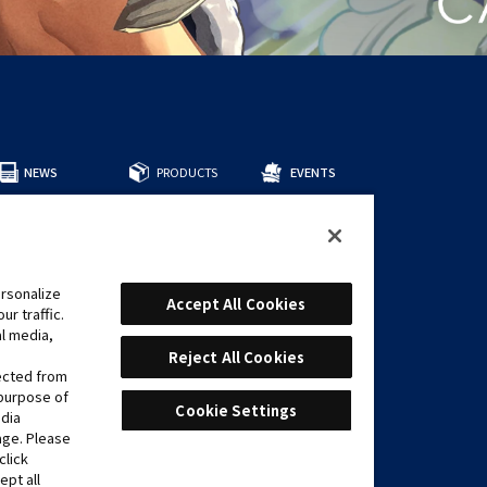
NEWS
PRODUCTS
EVENTS
所有商品
預組牌組
補充包
周邊商品
rsonalize
CARDS
Accept All Cookies
r traffic.
遊戲卡表
al media,
推薦牌組
Reject All Cookies
lected from
 purpose of
Cookie Settings
edia
age. Please
click
ept all