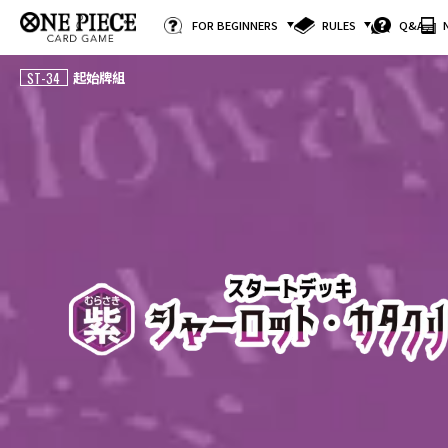
FOR BEGINNERS
RULES
Q&A
ST-34
起始牌組