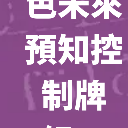
色未來
預知控
制牌