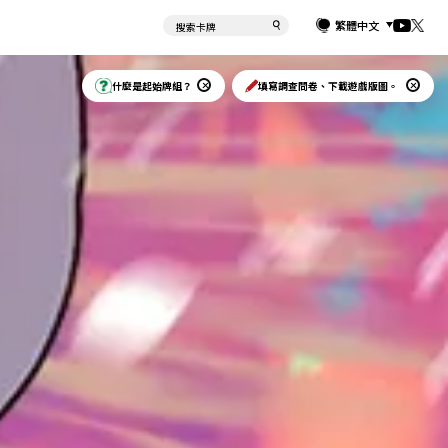
繁體中文
什麼是起始牌組？
填寫調查問卷、下載遊戲版圖。