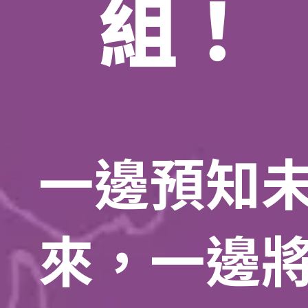
組！
一邊預知
來，一邊