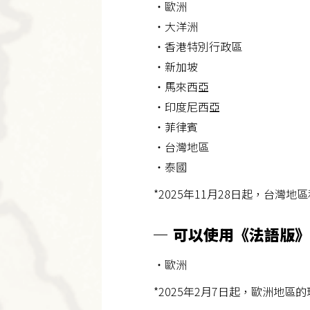
・歐洲
・大洋洲
・香港特別行政區
・新加坡
・馬來西亞
・印度尼西亞
・菲律賓
・台灣地區
・泰國
*2025年11月28日起，台
可以使用《法語版》
・歐洲
*2025年2月7日起，歐洲