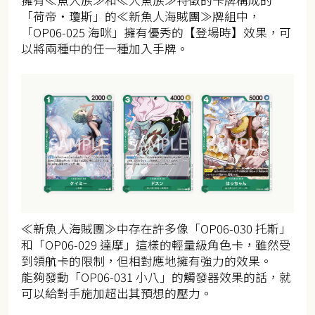
擁有≪魚人族≫和≪人魚族≫特徵的卡牌構成的
「荷帝・瓊斯」的≪新魚人海賊團≫牌組中，
「OP06-025 海咪」擁有優秀的【登場時】效果，可
以將兩種中的任一種加入手牌。
≪新魚人海賊團≫中存在許多像「OP06-030 托斯」
和「OP06-029 達摩」這樣的輕量級角色卡，雖然受
到領航卡的限制，但相對應地擁有強力的效果。
能夠發動「OP06-031 小八」的觸發器效果的話，就
可以給對手施加超出其預想的壓力。