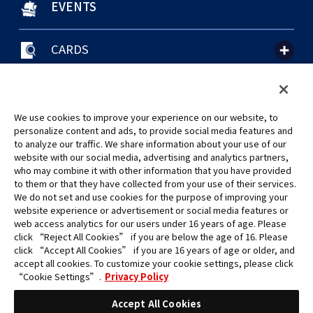
EVENTS
CARDS
聯絡我們
Cookie Settings
隱私權政策
GLOBAL ENTRANCE
We use cookies to improve your experience on our website, to
personalize content and ads, to provide social media features and
to analyze our traffic. We share information about your use of our
website with our social media, advertising and analytics partners,
who may combine it with other information that you have provided
to them or that they have collected from your use of their services.
©Eiichiro Oda/Shueisha
We do not set and use cookies for the purpose of improving your
©Eiichiro Oda/Shueisha, Toei Animation
website experience or advertisement or social media features or
web access analytics for our users under 16 years of age. Please
click “Reject All Cookies” if you are below the age of 16. Please
未經許可，禁止使用、複製或複印此網站上的任何圖片、文本或數據。
click “Accept All Cookies” if you are 16 years of age or older, and
產品正在開發中，此網站上的圖片可能與實際產品不同。
accept all cookies. To customize your cookie settings, please click
*Apple、蘋果的logo為Apple Inc.於美國和其他國家地區所註冊之商標。
“Cookie Settings”.
Privacy Policy
App Store為Apple Inc.之服務商標。
*Google play和Google play的logo為Google LLC之註冊商標。
Accept All Cookies