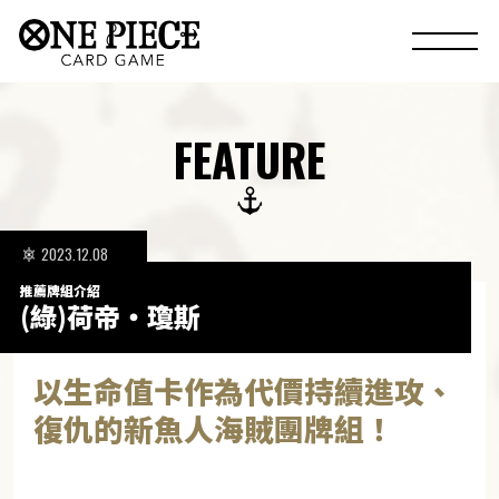
FEATURE
2023.12.08
推薦牌組介紹
(綠)荷帝・瓊斯
以生命值卡作為代價持續進攻、
復仇的新魚人海賊團牌組！