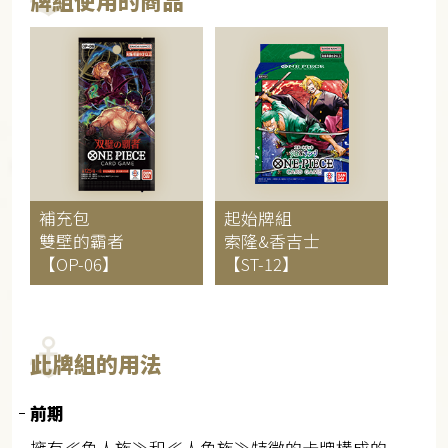
牌組使用的商品
補充包
起始牌組
雙壁的霸者
索隆&香吉士
【OP-06】
【ST-12】
此牌組的用法
前期