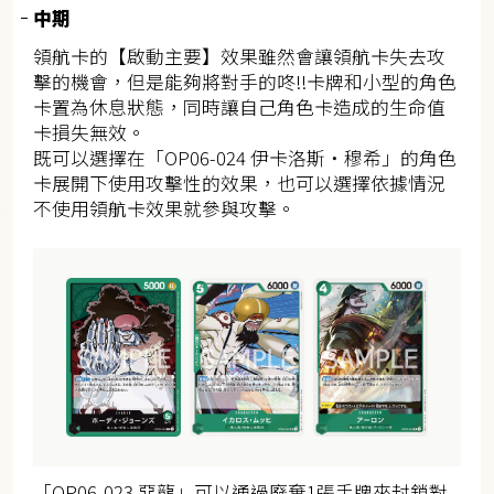
中期
領航卡的【啟動主要】效果雖然會讓領航卡失去攻
擊的機會，但是能夠將對手的咚!!卡牌和小型的角色
卡置為休息狀態，同時讓自己角色卡造成的生命值
卡損失無效。
既可以選擇在「OP06-024 伊卡洛斯・穆希」的角色
卡展開下使用攻擊性的效果，也可以選擇依據情況
不使用領航卡效果就參與攻擊。
「OP06-023 惡龍」可以通過廢棄1張手牌來封鎖對