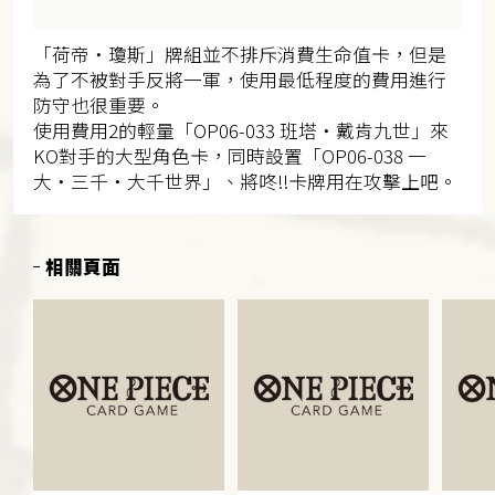
「荷帝・瓊斯」牌組並不排斥消費生命值卡，但是
為了不被對手反將一軍，使用最低程度的費用進行
防守也很重要。
使用費用2的輕量「OP06-033 班塔・戴肯九世」來
KO對手的大型角色卡，同時設置「OP06-038 一
大・三千・大千世界」、將咚!!卡牌用在攻擊上吧。
相關頁面