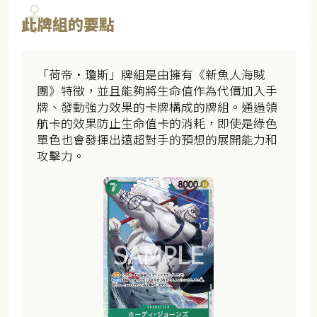
此牌組的要點
「荷帝・瓊斯」牌組是由擁有《新魚人海賊
團》特徵，並且能夠將生命值作為代價加入手
牌、發動強力效果的卡牌構成的牌組。通過領
航卡的效果防止生命值卡的消耗，即使是綠色
單色也會發揮出遠超對手的預想的展開能力和
攻擊力。