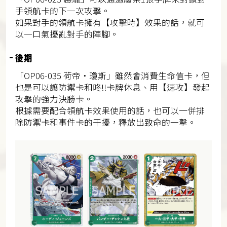
手領航卡的下一次攻擊。
如果對手的領航卡擁有【攻擊時】效果的話，就可
以一口氣擾亂對手的陣腳。
後期
「OP06-035 荷帝・瓊斯」雖然會消費生命值卡，但
也是可以讓防禦卡和咚!!卡牌休息、用【速攻】發起
攻擊的強力決勝卡。
根據需要配合領航卡效果使用的話，也可以一併排
除防禦卡和事件卡的干擾，釋放出致命的一擊。