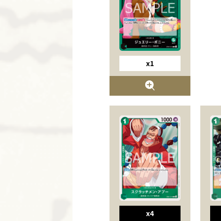
x1
x4