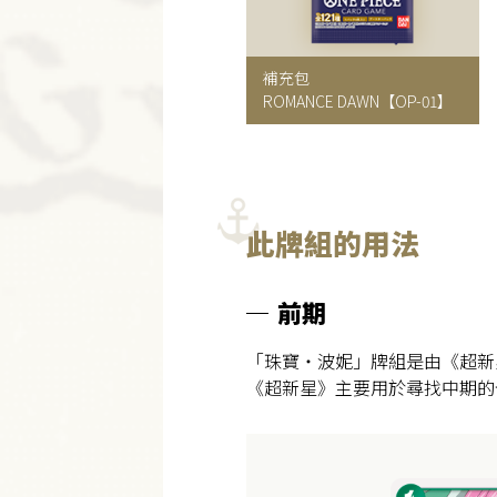
補充包
ROMANCE DAWN
【OP-01】
此牌組的用法
前期
「珠寶・波妮」牌組是由《超新
《超新星》主要用於尋找中期的