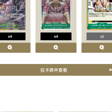
x4
x4
x2
在卡表中查看