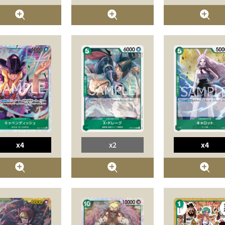
x4
x2
x4