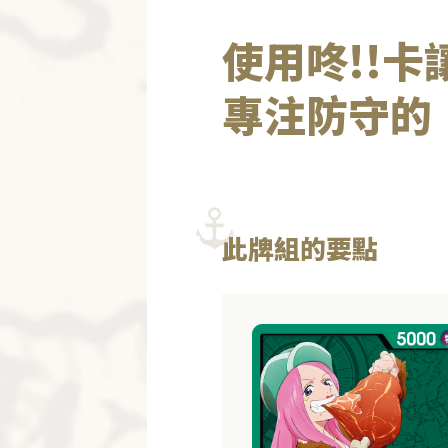
使用咚!!
專注防守的
此牌組的要點