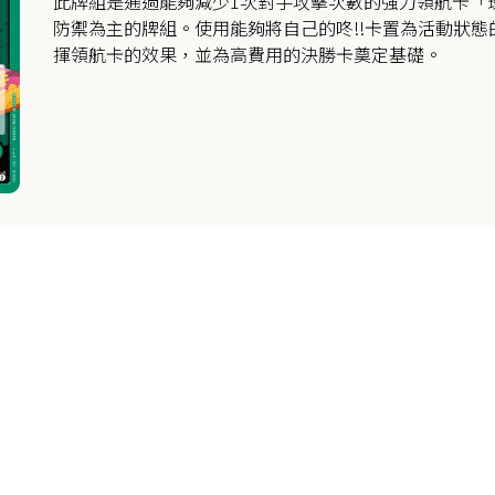
此牌組是通過能夠減少1次對手攻擊次數的強力領航卡「
防禦為主的牌組。使用能夠將自己的咚!!卡置為活動狀
揮領航卡的效果，並為高費用的決勝卡奠定基礎。