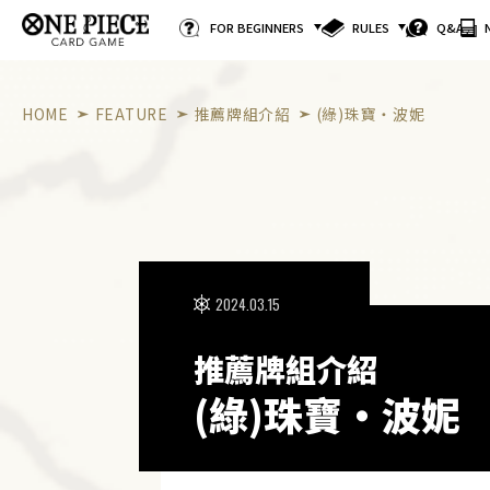
FOR BEGINNERS
RULES
Q&A
HOME
FEATURE
推薦牌組介紹
(綠)珠寶・波妮
2024.03.15
推薦牌組介紹
(綠)珠寶・波妮