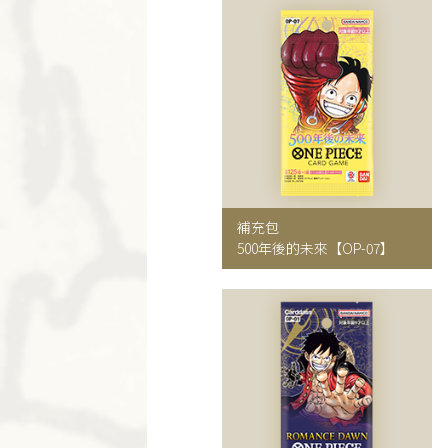
補充包
500年後的未來
【OP-07】