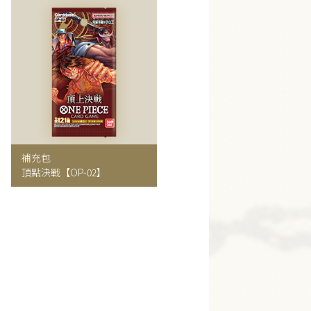
補充包
頂點決戰
【OP-02】