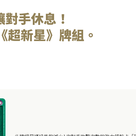
卡讓對手休息！
《超新星》牌組。