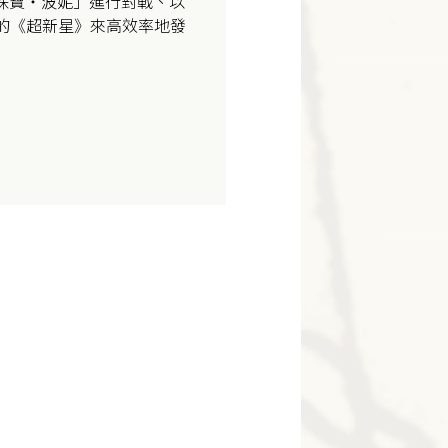
珠寶・波妮」進行對戰、以
態的《超新星》來高效率地發