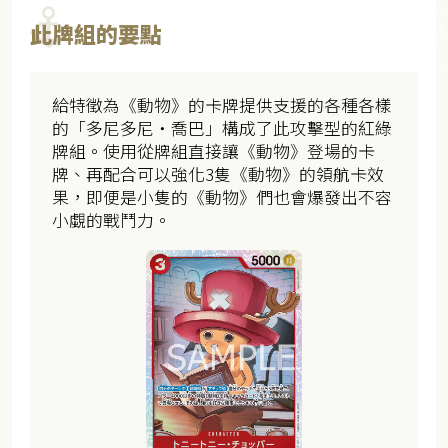
此牌組的要點
給特徵為《動物》的卡牌提供支援的各種各樣
的「多尼多尼・喬巴」構成了此攻擊型的紅綠
牌組。使用從牌組直接讓《動物》登場的卡
牌、再配合可以強化3隻《動物》的領航卡效
果，即便是小隻的《動物》們也會爆發出不容
小覷的戰鬥力。