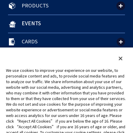
PRODUCTS
EVENTS
CARDS
聯絡我們
Cookie Settings
隱私權政策
GLOBAL ENTRANCE
We use cookies to improve your experience on our website, to
personalize content and ads, to provide social media features and
to analyze our traffic. We share information about your use of our
website with our social media, advertising and analytics partners,
who may combine it with other information that you have provided
to them or that they have collected from your use of their services.
©Eiichiro Oda/Shueisha
We do not set and use cookies for the purpose of improving your
©Eiichiro Oda/Shueisha, Toei Animation
website experience or advertisement or social media features or
web access analytics for our users under 16 years of age. Please
click “Reject All Cookies” if you are below the age of 16. Please
未經許可，禁止使用、複製或複印此網站上的任何圖片、文本或數據。
click “Accept All Cookies” if you are 16 years of age or older, and
產品正在開發中，此網站上的圖片可能與實際產品不同。
accept all cookies. To customize your cookie settings, please click