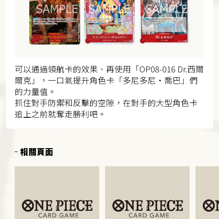
可以通過領航卡的效果、再使用「OP08-016 Dr.西爾
爾克」，一口氣提升角色卡「多尼多尼・喬巴」們
的力量值。
抓住對手防禦和反擊的空隙，在對手的大型角色卡
追上之前就奪走勝利吧。
相關頁面