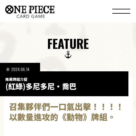
FEATURE
2024.06.14
推薦牌組介紹
(紅綠)多尼多尼・喬巴
召集夥伴們一口氣出擊！！！！
以數量進攻的《動物》牌組。