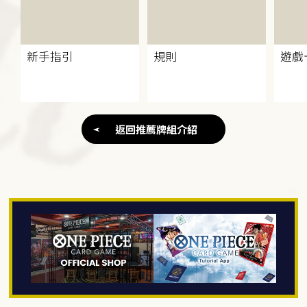
新手指引
規則
遊戲
返回推薦牌組介紹