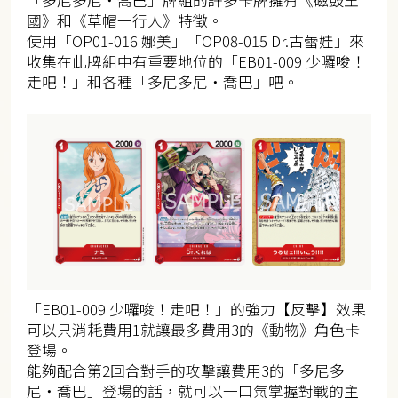
「多尼多尼・喬巴」牌組的許多卡牌擁有《磁鼓王
國》和《草帽一行人》特徵。
使用「OP01-016 娜美」「OP08-015 Dr.古蕾娃」來
收集在此牌組中有重要地位的「EB01-009 少囉唆！
走吧！」和各種「多尼多尼・喬巴」吧。
「EB01-009 少囉唆！走吧！」的強力【反擊】效果
可以只消耗費用1就讓最多費用3的《動物》角色卡
登場。
能夠配合第2回合對手的攻擊讓費用3的「多尼多
尼・喬巴」登場的話，就可以一口氣掌握對戰的主