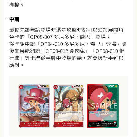
導權。
中期
最優先讓無論登場時還是攻擊時都可以追加展開角
色卡的「OP08-007 多尼多尼・喬巴」登場。
從牌組中讓「OP04-010 多尼多尼・喬巴」登場，隨
後如果能夠讓「OP08-012 食肉兔」「OP08-010 健
行熊」等卡牌從手牌中登場的話，就會讓對手難以
應對。