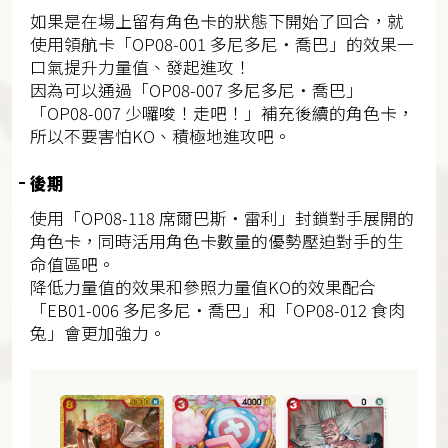
如果是在場上留有角色卡的狀態下開始了回合，就
使用領航卡「OP08-001 多尼多尼・喬巴」的效果一
口氣提升力量值、發起進攻！
因為可以通過「OP08-007 多尼多尼・喬巴」
「OP08-007 少囉唆！走吧！」補充後續的角色卡，
所以不要害怕KO、積極地進攻吧。
後期
使用「OP08-118 席爾巴斯・雷利」封鎖對手展開的
角色卡，同時活用角色卡數量的優勢壓迫對手的生
命值區吧。
降低力量值的效果和參照力量值KO的效果配合
「EB01-006 多尼多尼・喬巴」和「OP08-012 食肉
兔」會更加強力。