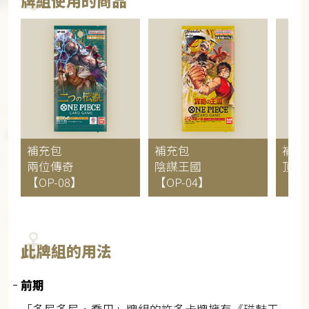
牌組使用的商品
補充包
補充包
補充
兩位傳奇
陰謀王國
頂點
【OP-08】
【OP-04】
【OP
此牌組的用法
前期