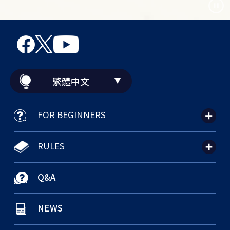
繁體中文
FOR BEGINNERS
RULES
Q&A
NEWS