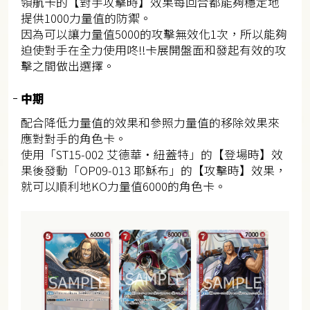
領航卡的【對手攻擊時】效果每回合都能夠穩定地
提供1000力量值的防禦。
因為可以讓力量值5000的攻擊無效化1次，所以能夠
迫使對手在全力使用咚!!卡展開盤面和發起有效的攻
擊之間做出選擇。
中期
配合降低力量值的效果和參照力量值的移除效果來
應對對手的角色卡。
使用「ST15-002 艾德華・紐蓋特」的【登場時】效
果後發動「OP09-013 耶穌布」的【攻擊時】效果，
就可以順利地KO力量值6000的角色卡。