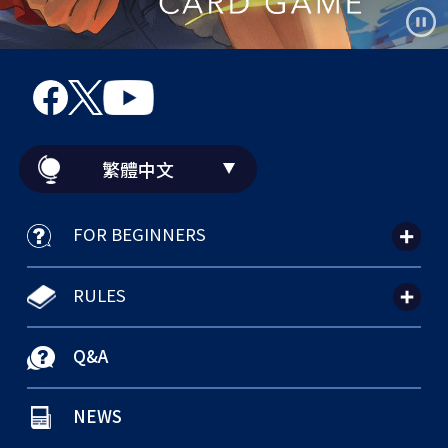
繁體中文
FOR BEGINNERS
RULES
Q&A
NEWS