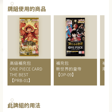
牌組使用的商品
高級補充包
補充包
補充
ONE PIECE CARD
新世界的皇帝
兩位
THE BEST
【OP-09】
【OP
【PRB-01】
此牌組的用法