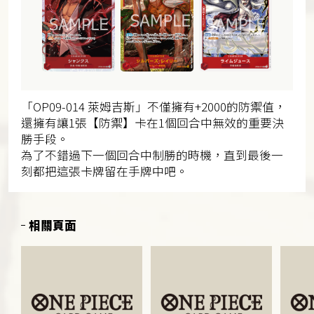
「OP09-014 萊姆吉斯」不僅擁有+2000的防禦值，
還擁有讓1張【防禦】卡在1個回合中無效的重要決
勝手段。
為了不錯過下一個回合中制勝的時機，直到最後一
刻都把這張卡牌留在手牌中吧。
相關頁面