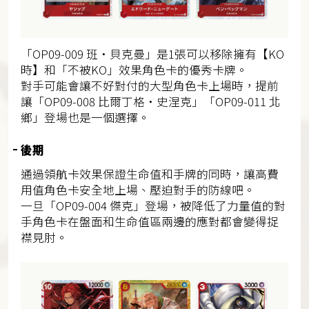
「OP09-009 班・貝克曼」是1張可以移除擁有【KO
時】和「不被KO」效果角色卡的優秀卡牌。
對手可能會讓不好對付的大型角色卡上場時，提前
讓「OP09-008 比爾丁格・史涅克」「OP09-011 北
鄉」登場也是一個選擇。
後期
通過領航卡效果保證生命值和手牌的同時，讓高費
用值角色卡安全地上場、壓迫對手的防線吧。
一旦「OP09-004 傑克」登場，被降低了力量值的對
手角色卡在盤面和生命值區兩邊的應對都會變得捉
襟見肘。