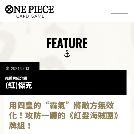
FEATURE
2024.09.13
推薦牌組介紹
(紅)傑克
用四皇的“霸氣”將敵方無效
化！攻防一體的《紅髮海賊團》
牌組！