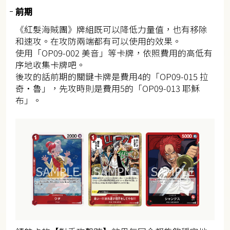
前期
《紅髮海賊團》牌組既可以降低力量值，也有移除
和速攻。在攻防兩端都有可以使用的效果。
使用「OP09-002 美音」等卡牌，依照費用的高低有
序地收集卡牌吧。
後攻的話前期的關鍵卡牌是費用4的「OP09-015 拉
奇・魯」，先攻時則是費用5的「OP09-013 耶穌
布」。