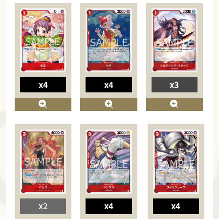
x4
x4
x3
x2
x4
x4