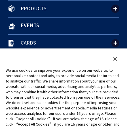
PRODUCTS
EVENTS
CARDS
聯絡我們
Cookie Settings
隱私權政策
GLOBAL ENTRANCE
We use cookies to improve your experience on our website, to
personalize content and ads, to provide social media features and
to analyze our traffic. We share information about your use of our
website with our social media, advertising and analytics partners,
who may combine it with other information that you have provided
to them or that they have collected from your use of their services.
©Eiichiro Oda/Shueisha
We do not set and use cookies for the purpose of improving your
©Eiichiro Oda/Shueisha, Toei Animation
website experience or advertisement or social media features or
web access analytics for our users under 16 years of age. Please
click “Reject All Cookies” if you are below the age of 16. Please
未經許可，禁止使用、複製或複印此網站上的任何圖片、文本或數據。
click “Accept All Cookies” if you are 16 years of age or older, and
產品正在開發中，此網站上的圖片可能與實際產品不同。