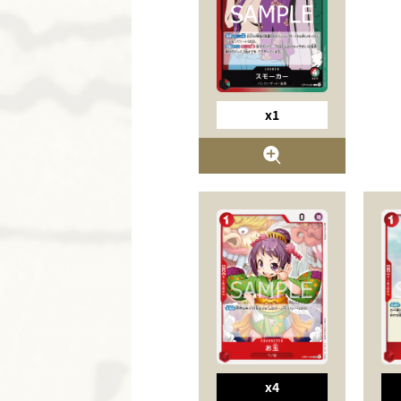
x1
x4