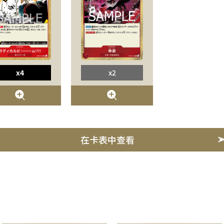
x4
x2
在卡表中查看