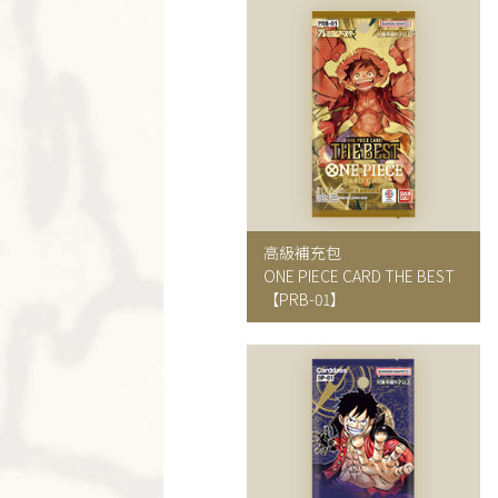
高級補充包
ONE PIECE CARD THE BEST
【PRB-01】