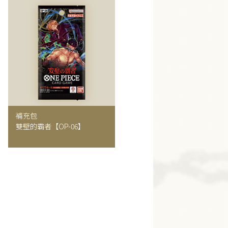
補充包
雙壁的霸者
【OP-06】