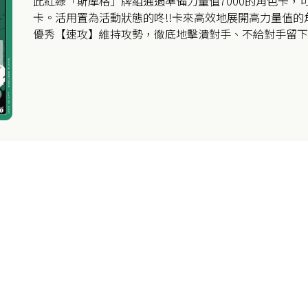
此紅綠「斯摩格」牌組通過準備力量值7000的角色卡，可
卡。活用置為活動狀態的咚!!卡來高效地展開高力量值
優秀【速攻】維持攻勢，徹底地擊潰對手、不給對手留下