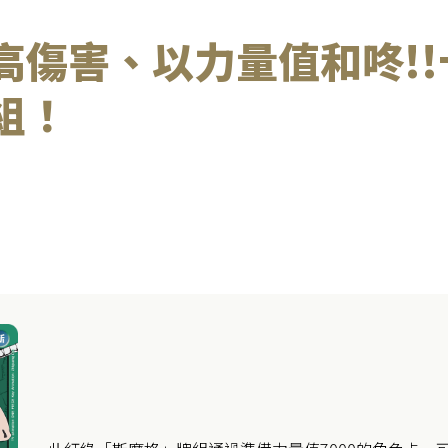
高傷害、以力量值和咚!
組！