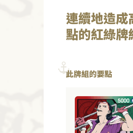
連續地造成
點的紅綠牌
此牌組的要點