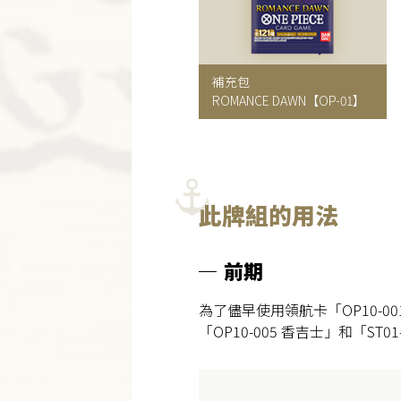
補充包
ROMANCE DAWN
【OP-01】
此牌組的用法
前期
為了儘早使用領航卡「OP10-
「OP10-005 香吉士」和「S