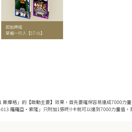
起始牌組
草帽一行人【ST-01】
001 斯摩格」的【啟動主要】效果，首先要確保容易達成7000
T01-013 羅羅亞・索隆」只附加1張咚!!卡就可以達到7000力量