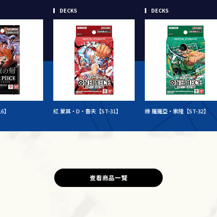
DECKS
DECKS
16】
紅 蒙其・D・魯夫【ST-31】
綠 羅羅亞・索隆【ST-32】
查看商品一覽