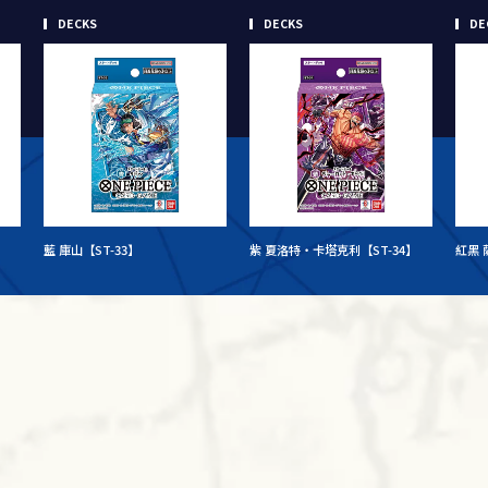
DECKS
DECKS
DE
藍 庫山【ST-33】
紫 夏洛特・卡塔克利【ST-34】
紅黑 