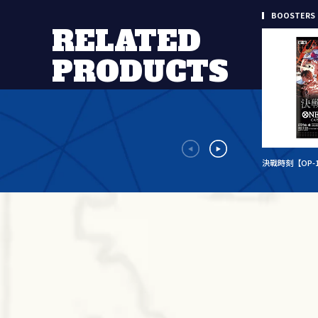
BOOSTERS
RELATED
PRODUCTS
決戰時刻【OP-