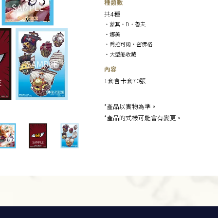
種類數
共4種
・蒙其・D・魯夫
・娜美
・喬拉可爾・密佛格
・大型船收藏
內容
1套含卡套70張
*產品以實物為準。
*產品的式樣可能會有變更。